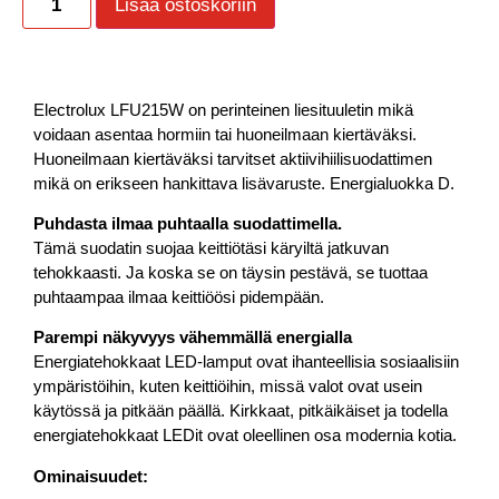
Lisää ostoskoriin
Electrolux LFU215W on perinteinen liesituuletin mikä
voidaan asentaa hormiin tai huoneilmaan kiertäväksi.
Huoneilmaan kiertäväksi tarvitset aktiivihiilisuodattimen
mikä on erikseen hankittava lisävaruste. Energialuokka D.
Puhdasta ilmaa puhtaalla suodattimella.
Tämä suodatin suojaa keittiötäsi käryiltä jatkuvan
tehokkaasti. Ja koska se on täysin pestävä, se tuottaa
puhtaampaa ilmaa keittiöösi pidempään.
Parempi näkyvyys vähemmällä energialla
Energiatehokkaat LED-lamput ovat ihanteellisia sosiaalisiin
ympäristöihin, kuten keittiöihin, missä valot ovat usein
käytössä ja pitkään päällä. Kirkkaat, pitkäikäiset ja todella
energiatehokkaat LEDit ovat oleellinen osa modernia kotia.
Ominaisuudet: