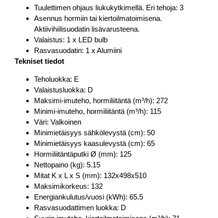
Tuulettimen ohjaus liukukytkimellä. Eri tehoja: 3
Asennus hormiin tai kiertoilmatoimisena.
Aktiivihiilisuodatin lisävarusteena.
Valaistus: 1 x LED bulb
Rasvasuodatin: 1 x Alumiini
Tekniset tiedot
Teholuokka: E
Valaistusluokka: D
Maksimi-imuteho, hormiliitäntä (m³/h): 272
Minimi-imuteho, hormiliitäntä (m³/h): 115
Väri: Valkoinen
Minimietäisyys sähkölevystä (cm): 50
Minimietäisyys kaasulevystä (cm): 65
Hormiliitäntäputki Ø (mm): 125
Nettopaino (kg): 5.15
Mitat K x L x S (mm): 132x498x510
Maksimikorkeus: 132
Energiankulutus/vuosi (kWh): 65.5
Rasvasuodattimen luokka: D