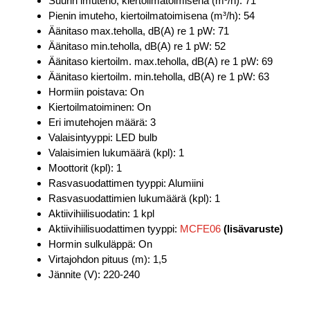
Suurin imuteho, kiertoilmatoimisena (m³/h): 71
Pienin imuteho, kiertoilmatoimisena (m³/h): 54
Äänitaso max.teholla, dB(A) re 1 pW: 71
Äänitaso min.teholla, dB(A) re 1 pW: 52
Äänitaso kiertoilm. max.teholla, dB(A) re 1 pW: 69
Äänitaso kiertoilm. min.teholla, dB(A) re 1 pW: 63
Hormiin poistava: On
Kiertoilmatoiminen: On
Eri imutehojen määrä: 3
Valaisintyyppi: LED bulb
Valaisimien lukumäärä (kpl): 1
Moottorit (kpl): 1
Rasvasuodattimen tyyppi: Alumiini
Rasvasuodattimien lukumäärä (kpl): 1
Aktiivihiilisuodatin: 1 kpl
Aktiivihiilisuodattimen tyyppi:
MCFE06
(lisävaruste)
Hormin sulkuläppä: On
Virtajohdon pituus (m): 1,5
Jännite (V): 220-240