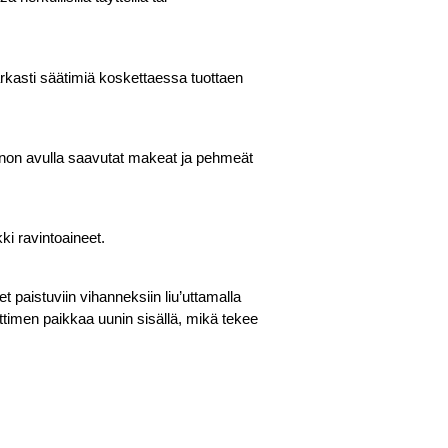
arkasti säätimiä koskettaessa tuottaen
innon avulla saavutat makeat ja pehmeät
ki ravintoaineet.
 paistuviin vihanneksiin liu’uttamalla
nattimen paikkaa uunin sisällä, mikä tekee