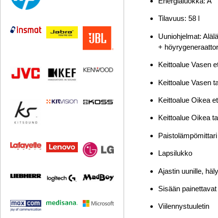
Energialuokka: A
Tilavuus: 58 l
Uuniohjelmat: Alälä
+ höyrygeneraattori
Keittoalue Vasen 
Keittoalue Vasen 
Keittoalue Oikea 
Keittoalue Oikea 
Paistolämpömittari
Lapsilukko
Ajastin uunille, hä
Sisään painettavat
Viilennystuuletin