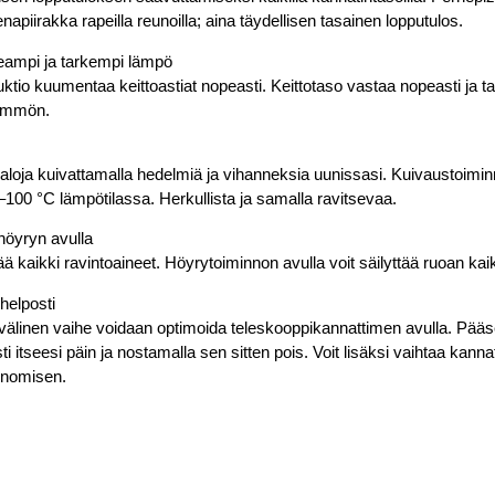
apiirakka rapeilla reunoilla; aina täydellisen tasainen lopputulos.
peampi ja tarkempi lämpö
uktio kuumentaa keittoastiat nopeasti. Keittotaso vastaa nopeasti ja t
lämmön.
lipaloja kuivattamalla hedelmiä ja vihanneksia uunissasi. Kuivaustoim
–100 °C lämpötilassa. Herkullista ja samalla ravitsevaa.
öyryn avulla
ää kaikki ravintoaineet. Höyrytoiminnon avulla voit säilyttää ruoan kaik
 helposti
 välinen vaihe voidaan optimoida teleskooppikannattimen avulla. Pääset
sti itseesi päin ja nostamalla sen sitten pois. Voit lisäksi vaihtaa kan
gonomisen.