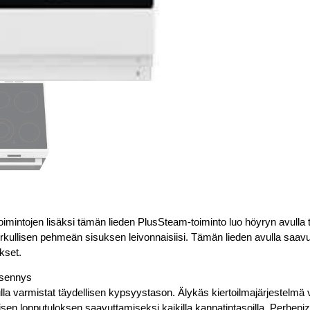
itoimintojen lisäksi tämän lieden PlusSteam-toiminto luo höyryn avul
ullisen pehmeän sisuksen leivonnaisiisi. Tämän lieden avulla saavut
kset.
psennys
lla varmistat täydellisen kypsyystason. Älykäs kiertoilmajärjestelm
en lopputuloksen saavuttamiseksi kaikilla kannatintasoilla. Perhepizza h