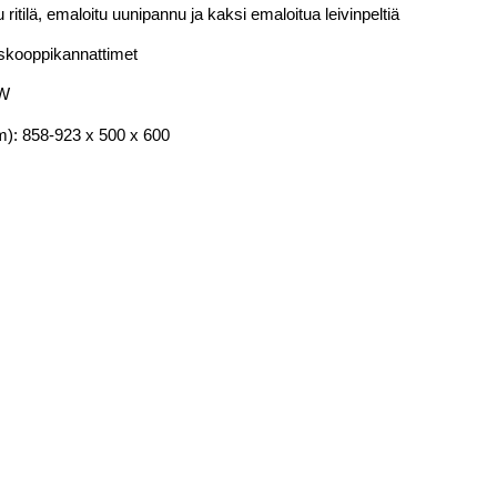
 ritilä, emaloitu uunipannu ja kaksi emaloitua leivinpeltiä
skooppikannattimet
 W
m): 858-923 x 500 x 600