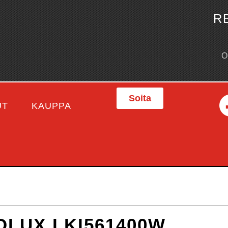
R
Soita
UT
KAUPPA
OLUX LKI561400W