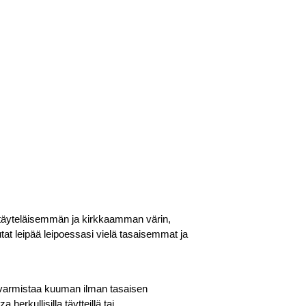
la täyteläisemmän ja kirkkaamman värin,
at leipää leipoessasi vielä tasaisemmat ja
ä varmistaa kuuman ilman tasaisen
erkullisilla täytteillä tai