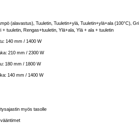
mpö (alavastus), Tuuletin, Tuuletin+ylä, Tuuletin+ylä+ala (100°C), Grilli
 + tuuletin, Rengas+tuuletin, Ylä+ala, Ylä + ala + tuuletin
etu: 140 mm / 1400 W
taka: 210 mm / 2300 W
etu: 180 mm / 1800 W
taka: 140 mm / 1400 W
lytysajastin myös tasolle
 vääntimet