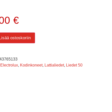
.00
€
Lisää ostoskoriin
43765133
Electrolux
,
Kodinkoneet
,
Lattialiedet
,
Liedet 50