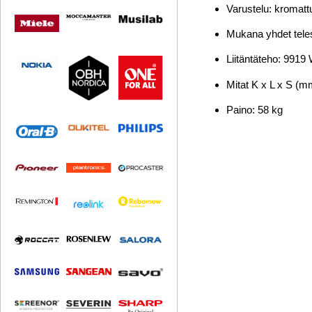
Varustelu: kromattu
Mukana yhdet tele
Liitäntäteho: 9919
Mitat K x L x S (m
Paino: 58 kg