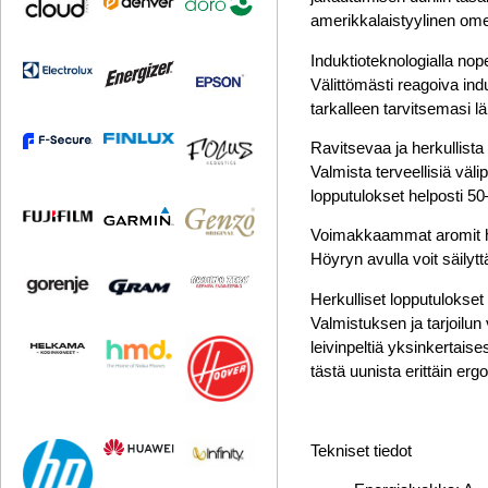
amerikkalaistyylinen omen
Induktioteknologialla no
Välittömästi reagoiva ind
tarkalleen tarvitsemasi 
Ravitsevaa ja herkullista
Valmista terveellisiä vä
lopputulokset helposti 50
Voimakkaammat aromit h
Höyryn avulla voit säilytt
Herkulliset lopputulokset
Valmistuksen ja tarjoilun
leivinpeltiä yksinkertaise
tästä uunista erittäin er
Tekniset tiedot