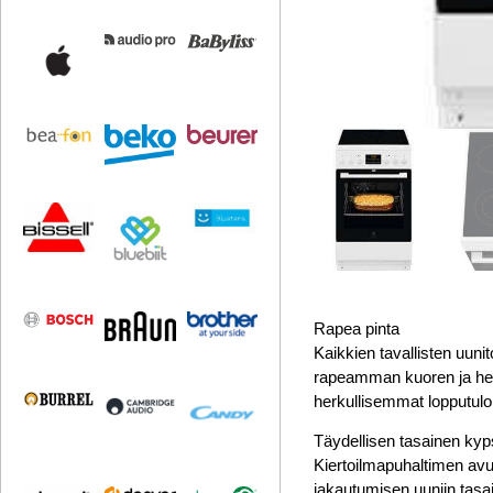
Rapea pinta
Kaikkien tavallisten uun
rapeamman kuoren ja herk
herkullisemmat lopputulo
Täydellisen tasainen ky
Kiertoilmapuhaltimen avu
jakautumisen uuniin tasais