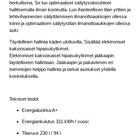
herkullisina. Se luo optimaaliset säilytysolosuhteet
hallitsemalla ilman kosteutta. Luo ihanteellisen tilan yrttien ja
lehtivihannesten säilyttämiseen ilmanottoaukkojen ollessa
kiinni ja optimaalisen säilytystilan ilmanottoaukkojen ollessa
auki.
Täydellinen hallinta käden ulottuvilla. Sisältää elektroniset
kaksiosaiset hipaisukytkimet.
Elektroniset kaksiosaiset hipaisukytkimet jääkaapin
täydelliseen hallintaan. Jääkaapin ja pakastimen eri
toimintojen helppo hallinta ja tarkat asetukset yhdellä
kosketuksella.
Tekniset tiedot
Energialuokka A+
Energiankulutus 311 kWh / vuosi
Tilavuus 230 l / 94 l