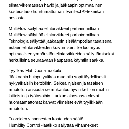
elintarvikemassan häviö ja jääkaapin optimaalinen
kosteustaso huurtumattoman TwinTech®-tekniikan
ansiosta.
MultiFlow säilyttää elintarvikkeet parhaimmillaan
MultiFlow säilyttää elintarvikkeet parhaimmillaan.
Teknologia säilyttää jääkaapin sisälämpötilan tasaisena
estäen elintarvikkeiden kuivumisen. Se luo myös
optimaalisen ympäristön elintarvikkeiden säilyttämiseksi
herkullisina seuraavaan kaupassa käyntiin saakka.
Tyylikäs Flat Door -muotoilu
Jääkaapin huipputyylikäs muotoilu sopii täydellisesti
nykyaikaisiin keittiöihin. Selkeälinjaisen ja tasaisen
muotoilun ansiosta se mukautuu hyvin keittiön muihin
laitteisiin ja työtasoihin. Luukun alaosassa olevat
huomaamattomat kahvat viimeistelevät tyylikkään
muotoilun.
Tuoreiden vihannesten kosteuden säätö
Humidity Control -laatikko säilyttää vihannekset