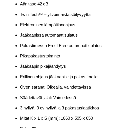
Äänitaso 42 dB
Twin Tech™ – ylivoimaista säilyvyyttä
Elektroninen lämpötilanohjaus
Jääkaapissa automaattisulatus
Pakastimessa Frost Free-automaattisulatus
Pikapakastustoiminto
Jääkaapin pikajäähdytys
Erillinen ohjaus jääkaapille ja pakastimelle
Oven sarana: Oikealla, vaihdettavissa
Säädettävät jalat: Vain edessä
3 hyllyä, 3 ovihyllyä ja 3 pakastuslaatikkoa
Mitat K x L x S (mm): 1860 x 595 x 650