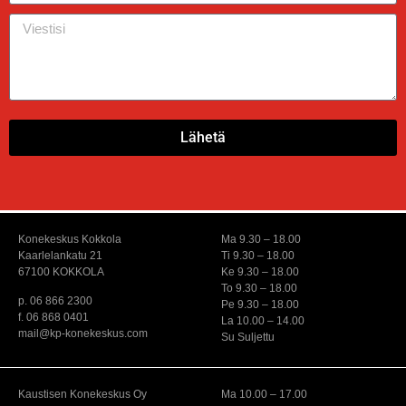
Lähetä
Konekeskus Kokkola
Ma 9.30 – 18.00
Kaarlelankatu 21
Ti 9.30 – 18.00
67100 KOKKOLA
Ke 9.30 – 18.00
To 9.30 – 18.00
p. 06 866 2300
Pe 9.30 – 18.00
f. 06 868 0401
La 10.00 – 14.00
mail@kp-konekeskus.com
Su Suljettu
Kaustisen Konekeskus Oy
Ma 10.00 – 17.00