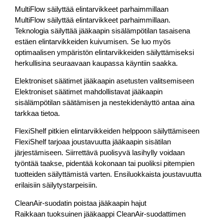
MultiFlow säilyttää elintarvikkeet parhaimmillaan
MultiFlow säilyttää elintarvikkeet parhaimmillaan.
Teknologia säilyttää jääkaapin sisälämpötilan tasaisena
estäen elintarvikkeiden kuivumisen. Se luo myös
optimaalisen ympäristön elintarvikkeiden säilyttämiseksi
herkullisina seuraavaan kaupassa käyntiin saakka.
Elektroniset säätimet jääkaapin asetusten valitsemiseen
Elektroniset säätimet mahdollistavat jääkaapin
sisälämpötilan säätämisen ja nestekidenäyttö antaa aina
tarkkaa tietoa.
FlexiShelf pitkien elintarvikkeiden helppoon säilyttämiseen
FlexiShelf tarjoaa joustavuutta jääkaapin sisätilan
järjestämiseen. Siirrettävä puolisyvä lasihylly voidaan
työntää taakse, pidentää kokonaan tai puoliksi pitempien
tuotteiden säilyttämistä varten. Ensiluokkaista joustavuutta
erilaisiin säilytystarpeisiin.
CleanAir-suodatin poistaa jääkaapin hajut
Raikkaan tuoksuinen jääkaappi CleanAir-suodattimen