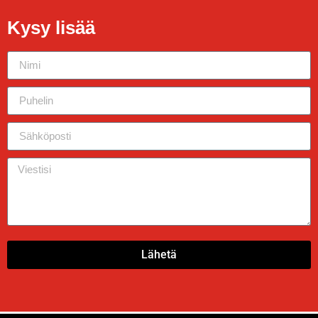
Kysy lisää
Lähetä