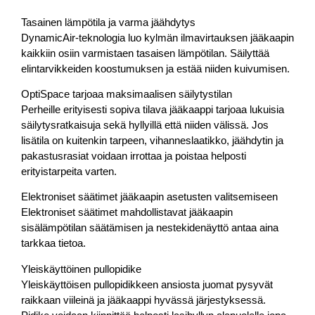
Tasainen lämpötila ja varma jäähdytys
DynamicAir-teknologia luo kylmän ilmavirtauksen jääkaapin
kaikkiin osiin varmistaen tasaisen lämpötilan. Säilyttää
elintarvikkeiden koostumuksen ja estää niiden kuivumisen.
OptiSpace tarjoaa maksimaalisen säilytystilan
Perheille erityisesti sopiva tilava jääkaappi tarjoaa lukuisia
säilytysratkaisuja sekä hyllyillä että niiden välissä. Jos
lisätila on kuitenkin tarpeen, vihanneslaatikko, jäähdytin ja
pakastusrasiat voidaan irrottaa ja poistaa helposti
erityistarpeita varten.
Elektroniset säätimet jääkaapin asetusten valitsemiseen
Elektroniset säätimet mahdollistavat jääkaapin
sisälämpötilan säätämisen ja nestekidenäyttö antaa aina
tarkkaa tietoa.
Yleiskäyttöinen pullopidike
Yleiskäyttöisen pullopidikkeen ansiosta juomat pysyvät
raikkaan viileinä ja jääkaappi hyvässä järjestyksessä.