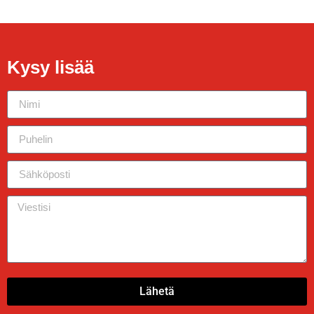
Kysy lisää
Lähetä