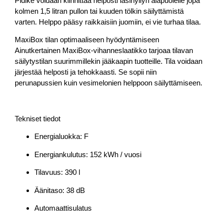
Pidike voidaan kiinnittää helposti lasihyllyn alapuolelle jopa
kolmen 1,5 litran pullon tai kuuden tölkin säilyttämistä
varten. Helppo pääsy raikkaisiin juomiin, ei vie turhaa tilaa.
MaxiBox tilan optimaaliseen hyödyntämiseen
Ainutkertainen MaxiBox-vihanneslaatikko tarjoaa tilavan
säilytystilan suurimmillekin jääkaapin tuotteille. Tila voidaan
järjestää helposti ja tehokkaasti. Se sopii niin
perunapussien kuin vesimelonien helppoon säilyttämiseen.
Tekniset tiedot
Energialuokka: F
Energiankulutus: 152 kWh / vuosi
Tilavuus: 390 l
Äänitaso: 38 dB
Automaattisulatus