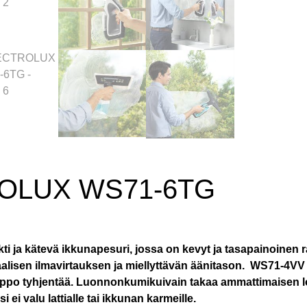
OLUX WS71-6TG
 ja kätevä ikkunapesuri, jossa on kevyt ja tasapainoinen r
alisen ilmavirtauksen ja miellyttävän äänitason. ​ WS71-4VV
elppo tyhjentää. Luonnonkumikuivain takaa ammattimaisen lop
i ei valu lattialle tai ikkunan karmeille.