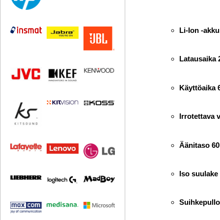
Li-Ion -akku
Latausaika 
Käyttöaika 
Irrotettava 
Äänitaso 6
Iso suulake
Suihkepull