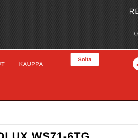
R
Soita
UT
KAUPPA
OLUX WS71-6TG