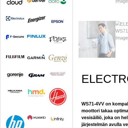
ELECTR
WS71-4VV on kompakti
moottori takaa optima
vesisäiliö, joka on h
järjestelmän avulla ves