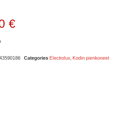
00
€
u
43590186
Categories
Electrolux
,
Kodin pienkoneet