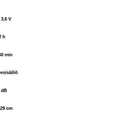
 3,6 V
2 h
60 min
vesisäiliö
0 dB
 29 cm
o