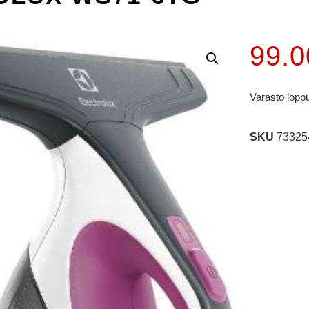
99.
Varasto lopp
SKU
73325