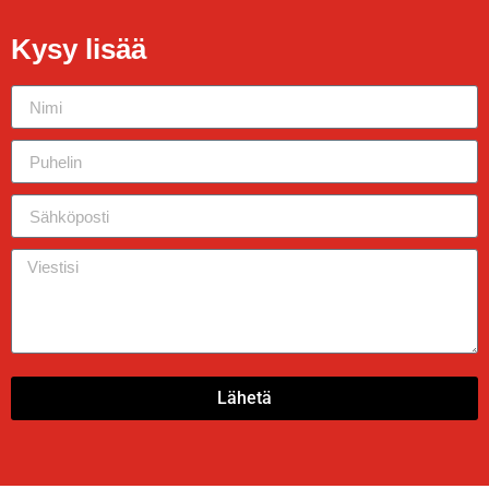
Kysy lisää
Lähetä