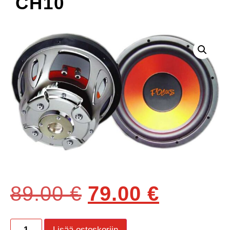
CH10
89.00
€
79.00
€
Lisää ostoskoriin