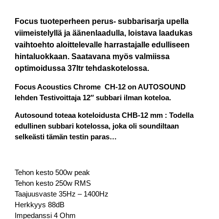
Focus tuoteperheen perus- subbarisarja upella
viimeistelyllä ja äänenlaadulla, loistava laadukas
vaihtoehto aloittelevalle harrastajalle edulliseen
hintaluokkaan. Saatavana myös valmiissa
optimoidussa 37ltr tehdaskotelossa.
Focus Acoustics Chrome CH-12 on AUTOSOUND
lehden Testivoittaja 12″ subbari ilman koteloa.
Autosound toteaa koteloidusta CHB-12 mm : Todella
edullinen subbari kotelossa, joka oli soundiltaan
selkeästi tämän testin paras…
Tehon kesto 500w peak
Tehon kesto 250w RMS
Taajuusvaste 35Hz – 1400Hz
Herkkyys 88dB
Impedanssi 4 Ohm