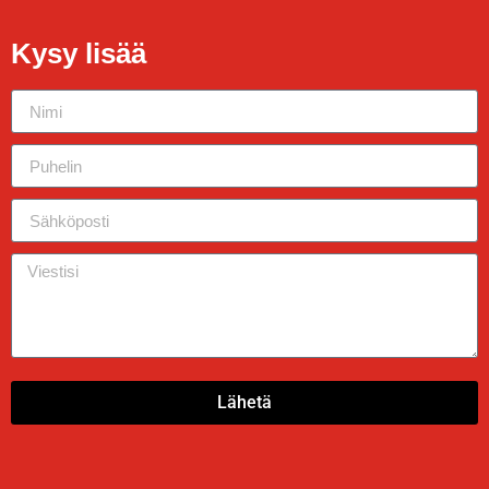
Kysy lisää
Lähetä