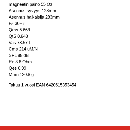
magneetin paino 55 Oz
Asennus syvyys 128mm
Asennus halkaisija 283mm
Fs 30Hz
Qms 5.668
QtS 0.843
Vas 73.57 L
Cms 214 uM/N
SPL 88 dB
Re 3.6 Ohm
Qes 0.99
Mmn 120.8 g
Takuu 1 vuosi EAN 6420615353454