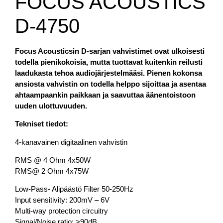
FOCUS ACOUSTICS
D-4750
Focus Acousticsin D-sarjan vahvistimet ovat ulkoisesti
todella pienikokoisia, mutta tuottavat kuitenkin reilusti
laadukasta tehoa audiojärjestelmääsi. Pienen kokonsa
ansiosta vahvistin on todella helppo sijoittaa ja asentaa
ahtaampaankin paikkaan ja saavuttaa äänentoistoon
uuden ulottuvuuden.
Tekniset tiedot:
4-kanavainen digitaalinen vahvistin
RMS @ 4 Ohm 4x50W
RMS@ 2 Ohm 4x75W
Low-Pass- Alipäästö Filter 50-250Hz
Input sensitivity: 200mV – 6V
Multi-way protection circuitry
Signal/Noise ratio: >90dB