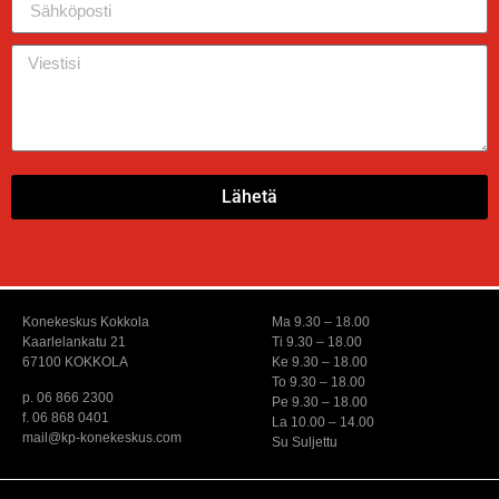
Lähetä
Konekeskus Kokkola
Ma 9.30 – 18.00
Kaarlelankatu 21
Ti 9.30 – 18.00
67100 KOKKOLA
Ke 9.30 – 18.00
To 9.30 – 18.00
p. 06 866 2300
Pe 9.30 – 18.00
f. 06 868 0401
La 10.00 – 14.00
mail@kp-konekeskus.com
Su Suljettu