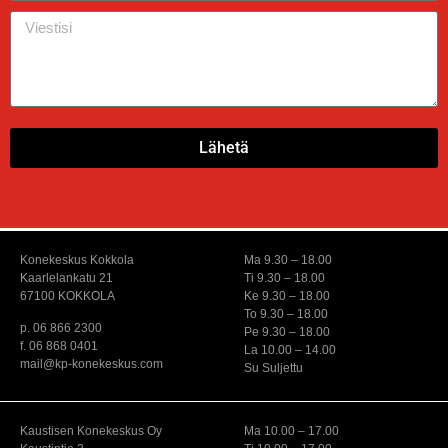
Lähetä
Konekeskus Kokkola
Ma 9.30 – 18.00
Kaarlelankatu 21
Ti 9.30 – 18.00
67100 KOKKOLA
Ke 9.30 – 18.00
To 9.30 – 18.00
p. 06 866 2300
Pe 9.30 – 18.00
f. 06 868 0401
La 10.00 – 14.00
mail@kp-konekeskus.com
Su Suljettu
Kaustisen Konekeskus Oy
Ma 10.00 – 17.00