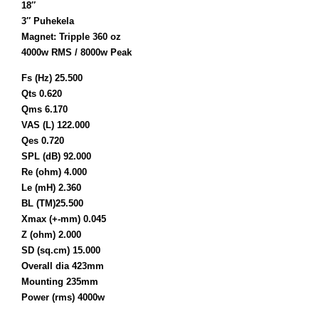
18″
3″ Puhekela
Magnet: Tripple 360 oz
4000w RMS / 8000w Peak
Fs (Hz) 25.500
Qts 0.620
Qms 6.170
VAS (L) 122.000
Qes 0.720
SPL (dB) 92.000
Re (ohm) 4.000
Le (mH) 2.360
BL (TM)25.500
Xmax (+-mm) 0.045
Z (ohm) 2.000
SD (sq.cm) 15.000
Overall dia 423mm
Mounting 235mm
Power (rms) 4000w