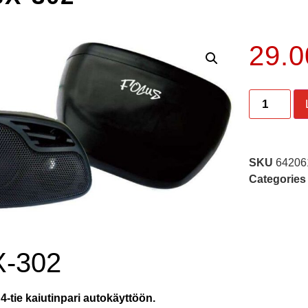
29.
SKU
64206
Categories
X-302
4-tie kaiutinpari autokäyttöön.