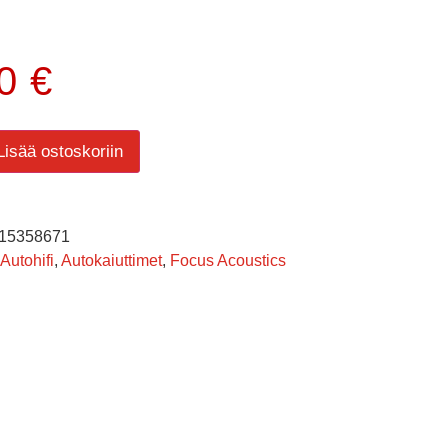
00
€
Lisää ostoskoriin
15358671
Autohifi
,
Autokaiuttimet
,
Focus Acoustics