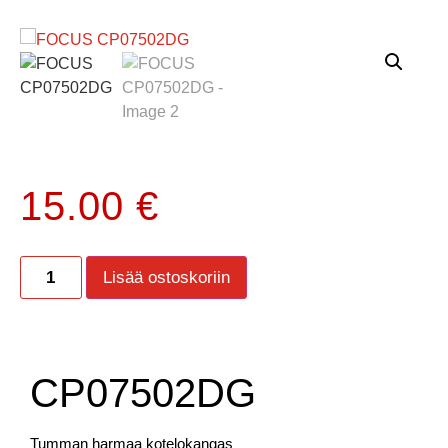
15.00
€
Lisää ostoskoriin
CP07502DG
Tumman harmaa kotelokangas