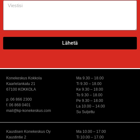
Lähetä
Konekeskus Kokkola
Ma 9.30 – 18.00
Kaarlelankatu 21
Ti 9.30 – 18.00
67100 KOKKOLA
Ke 9.30 – 18.00
To 9.30 – 18.00
p. 06 866 2300
Pe 9.30 – 18.00
f. 06 868 0401
La 10.00 – 14.00
mail@kp-konekeskus.com
Su Suljettu
Kaustisen Konekeskus Oy
Ma 10.00 – 17.00
Kaustintie 2
Ti 10.00 – 17.00