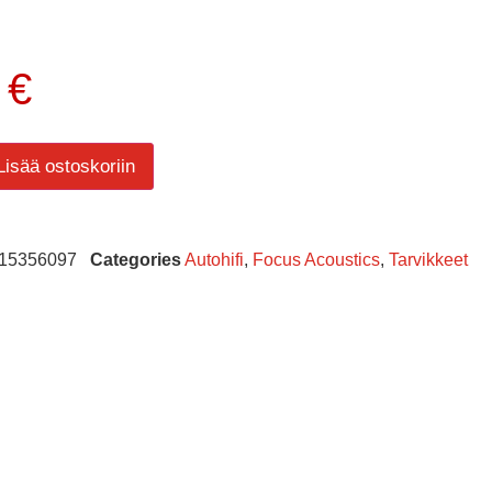
0
€
Lisää ostoskoriin
15356097
Categories
Autohifi
,
Focus Acoustics
,
Tarvikkeet