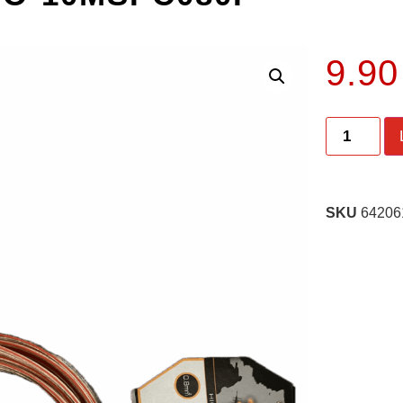
9.9
SKU
64206