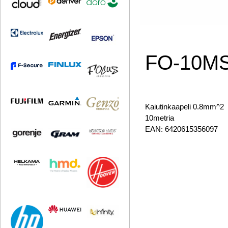
FO-10M
Kaiutinkaapeli 0.8mm^2
10metria
EAN: 6420615356097