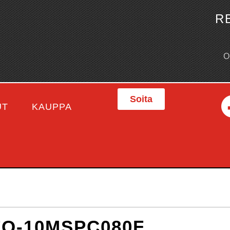
R
Soita
UT
KAUPPA
FO-10MSPC080F