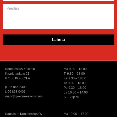
Lähetä
Konekeskus Kokkola
Ma 9.30 – 18.00
Kaarlelankatu 21
Ti 9.30 – 18.00
67100 KOKKOLA
Ke 9.30 – 18.00
To 9.30 – 18.00
p. 06 866 2300
Pe 9.30 – 18.00
f. 06 868 0401
La 10.00 – 14.00
mail@kp-konekeskus.com
Su Suljettu
Kaustisen Konekeskus Oy
Ma 10.00 – 17.00