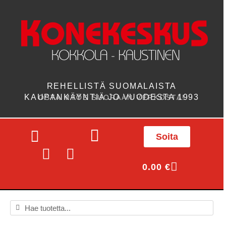
REHELLISTÄ SUOMALAISTA
KAUPANKÄYNTIÄ JO VUODESTA 1993
OSTA MYÖS SUORAAN VERKOSTA!
Soita
0.00
€