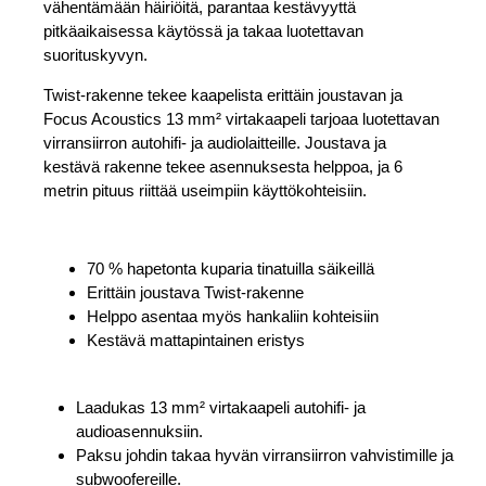
vähentämään häiriöitä, parantaa kestävyyttä
pitkäaikaisessa käytössä ja takaa luotettavan
suorituskyvyn.
Twist-rakenne tekee kaapelista erittäin joustavan ja
Focus Acoustics 13 mm² virtakaapeli tarjoaa luotettavan
virransiirron autohifi- ja audiolaitteille. Joustava ja
kestävä rakenne tekee asennuksesta helppoa, ja 6
metrin pituus riittää useimpiin käyttökohteisiin.
70 % hapetonta kuparia tinatuilla säikeillä
Erittäin joustava Twist-rakenne
Helppo asentaa myös hankaliin kohteisiin
Kestävä mattapintainen eristys
Laadukas 13 mm² virtakaapeli autohifi- ja
audioasennuksiin.
Paksu johdin takaa hyvän virransiirron vahvistimille ja
subwoofereille.