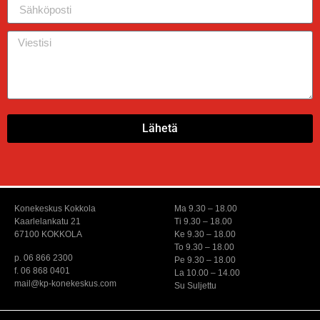
Lähetä
Konekeskus Kokkola
Ma 9.30 – 18.00
Kaarlelankatu 21
Ti 9.30 – 18.00
67100 KOKKOLA
Ke 9.30 – 18.00
To 9.30 – 18.00
p. 06 866 2300
Pe 9.30 – 18.00
f. 06 868 0401
La 10.00 – 14.00
mail@kp-konekeskus.com
Su Suljettu