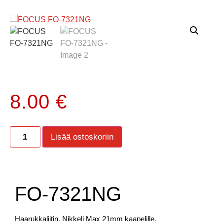
8.00
€
Lisää ostoskoriin
FO-7321NG
Haarukkaliitin, Nikkeli Max 21mm kaapelille.