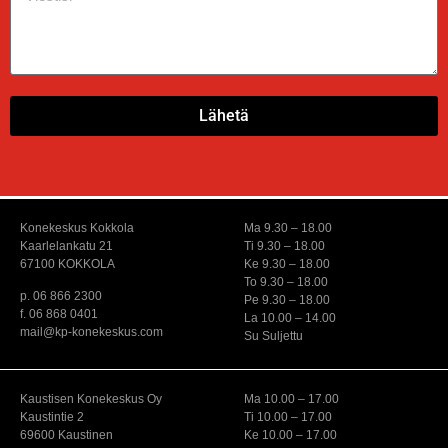
Lähetä
Konekeskus Kokkola
Ma 9.30 – 18.00
Kaarlelankatu 21
Ti 9.30 – 18.00
67100 KOKKOLA
Ke 9.30 – 18.00
To 9.30 – 18.00
p. 06 866 2300
Pe 9.30 – 18.00
f. 06 868 0401
La 10.00 – 14.00
mail@kp-konekeskus.com
Su Suljettu
Kaustisen Konekeskus Oy
Ma 10.00 – 17.00
Kaustintie 2
Ti 10.00 – 17.00
69600 Kaustinen
Ke 10.00 – 17.00