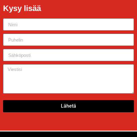
Kysy lisää
Lähetä