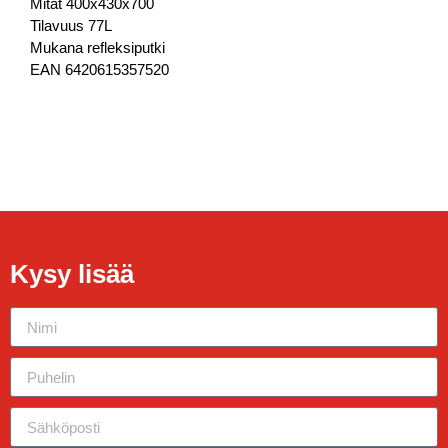
Mitat 400x430x700
Tilavuus 77L
Mukana refleksiputki
EAN 6420615357520
Kysy lisää