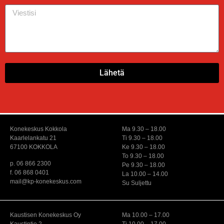
Lähetä
Konekeskus Kokkola
Ma 9.30 – 18.00
Kaarlelankatu 21
Ti 9.30 – 18.00
67100 KOKKOLA
Ke 9.30 – 18.00
To 9.30 – 18.00
p. 06 866 2300
Pe 9.30 – 18.00
f. 06 868 0401
La 10.00 – 14.00
mail@kp-konekeskus.com
Su Suljettu
Kaustisen Konekeskus Oy
Ma 10.00 – 17.00
Kaustintie 2
Ti 10.00 – 17.00