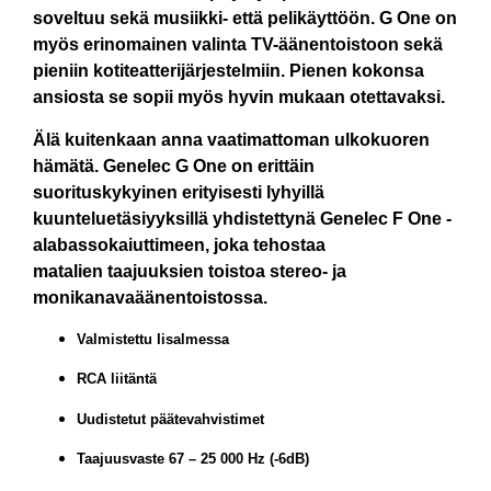
soveltuu sekä musiikki- että pelikäyttöön. G One on
myös erinomainen valinta TV-äänentoistoon sekä
pieniin kotiteatterijärjestelmiin. Pienen kokonsa
ansiosta se sopii myös hyvin mukaan otettavaksi.
Älä kuitenkaan anna vaatimattoman ulkokuoren
hämätä. Genelec G One on erittäin
suorituskykyinen erityisesti lyhyillä
kuunteluetäsiyyksillä yhdistettynä Genelec F One -
alabassokaiuttimeen, joka tehostaa
matalien taajuuksien toistoa stereo- ja
monikanavaäänentoistossa.
Valmistettu Iisalmessa
RCA liitäntä
Uudistetut päätevahvistimet
Taajuusvaste 67 – 25 000 Hz (-6dB)