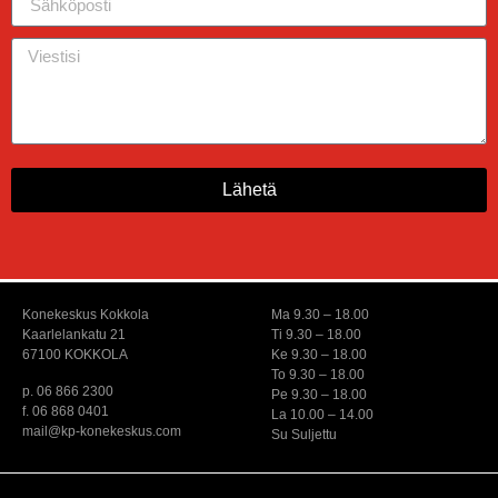
Lähetä
Konekeskus Kokkola
Ma 9.30 – 18.00
Kaarlelankatu 21
Ti 9.30 – 18.00
67100 KOKKOLA
Ke 9.30 – 18.00
To 9.30 – 18.00
p. 06 866 2300
Pe 9.30 – 18.00
f. 06 868 0401
La 10.00 – 14.00
mail@kp-konekeskus.com
Su Suljettu