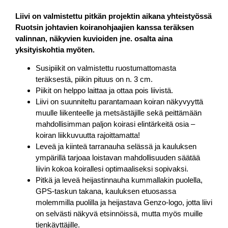
Liivi on valmistettu pitkän projektin aikana yhteistyössä
Ruotsin johtavien koiranohjaajien kanssa teräksen
valinnan, näkyvien kuvioiden jne. osalta aina
yksityiskohtia myöten.
Susipiikit on valmistettu ruostumattomasta
teräksestä, piikin pituus on n. 3 cm.
Piikit on helppo laittaa ja ottaa pois liivistä.
Liivi on suunniteltu parantamaan koiran näkyvyyttä
muulle liikenteelle ja metsästäjille sekä peittämään
mahdollisimman paljon koirasi elintärkeitä osia –
koiran liikkuvuutta rajoittamatta!
Leveä ja kiinteä tarranauha selässä ja kauluksen
ympärillä tarjoaa loistavan mahdollisuuden säätää
liivin kokoa koirallesi optimaaliseksi sopivaksi.
Pitkä ja leveä heijastinnauha kummallakin puolella,
GPS-taskun takana, kauluksen etuosassa
molemmilla puolilla ja heijastava Genzo-logo, jotta liivi
on selvästi näkyvä etsinnöissä, mutta myös muille
tienkäyttäjille.