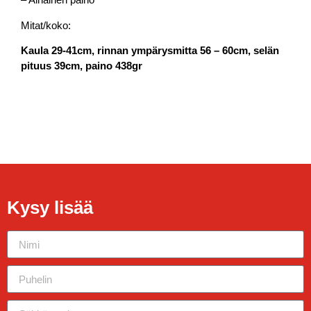
Mitat/koko:
Kaula 29-41cm, r
innan ympärysmitta 56 – 60cm, selän
pituus 39cm, paino 438gr
Kysy lisää