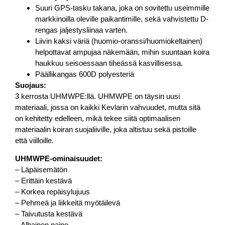
Suuri GPS-tasku takana, joka on sovitettu useimmille
markkinoilla oleville paikantimille, sekä vahvistettu D-
rengas jaljestysliinaa varten.
Liivin kaksi väriä (huomio-oranssi/huomiokeltainen)
helpottavat ampujaa näkemään, mihin suuntaan koira
haukkuu seisoessaan tiheässä kasvillisessa.
Päällikangas 600D polyesteriä
Suojaus:
3 kerrosta UHMWPE:llä. UHMWPE on täysin uusi
materiaali, jossa on kaikki Kevlarin vahvuudet, mutta sitä
on kehitetty edelleen, mikä tekee siitä optimaalisen
materiaalin koiran suojaliiville, joka altistuu sekä pistoille
että viilloille.
UHMWPE-ominaisuudet:
– Läpäisemätön
– Erittäin kestävä
– Korkea repäisylujuus
– Pehmeä ja liikkeitä myötäilevä
– Taivutusta kestävä
– Alhainen paino