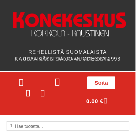
REHELLISTÄ SUOMALAISTA
KAUPANKÄYNTIÄ JO VUODESTA 1993
OSTA MYÖS SUORAAN VERKOSTA!
Soita
0.00
€