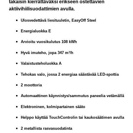
takaisin kierrättäväksi erikseen ostettavien
aktiivihiilisuodattimien avulla.
Ulosvedettävä liesituuletin, EasyOff Steel
Energialuokka E
Arvioitu vuosikulutus 108 kWh
Hyvä imuteho, jopa 347 m³/h
Valaistusteholuokka A
Tehokas valo, jossa 2 energiaa säästävää LED-spottia
2 moottoria
Automaattinen käynnistys/sammutus paneelia vetämällä
Elektroninen, kolmipartainen sääto
Helppo käyttää TouchControlin tai kaukosäätimen avulla
2 metallista rasvasuodatinta