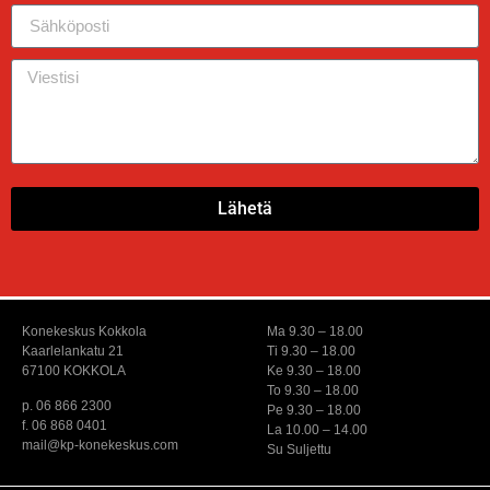
Lähetä
Konekeskus Kokkola
Ma 9.30 – 18.00
Kaarlelankatu 21
Ti 9.30 – 18.00
67100 KOKKOLA
Ke 9.30 – 18.00
To 9.30 – 18.00
p. 06 866 2300
Pe 9.30 – 18.00
f. 06 868 0401
La 10.00 – 14.00
mail@kp-konekeskus.com
Su Suljettu