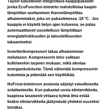
Täysin kalusteisiin integroitava kaappipakastin
jonka EcoFunction-toiminto mahdollistaa kaapin
lämpötilan asettamisen ihannelämpötilaa
alhaisemmaksi, joka on pakastimessa -18 °C. Jos
kaappia ei käytetä tietyn ajan kuluessa, se palaa
automaattisesti suositeltuun lämpötilaan
energiatehokkuuden ja taloudellisuuden
takaamiseksi.
Invertterikompressori takaa alhaisemman
melutason. Kompressorin teho valitaan
kulloisenkin tarpeen mukaan, mikä alentaa
energiankulutusta. Tämä vähentää kompressorin
kulumista ja pidentää sen käyttöikää.
NoFrost-toiminnon ansiosta säästyt vaivalloiselta
sulattamiselta. Kun pakastat uusia elintarvikkeita,
kaapissa tasaisesti virtaava kylmä ilma estää
lisäksi elintarvikkeita jäätymästä yhdeksi suureksi
köntiksi.