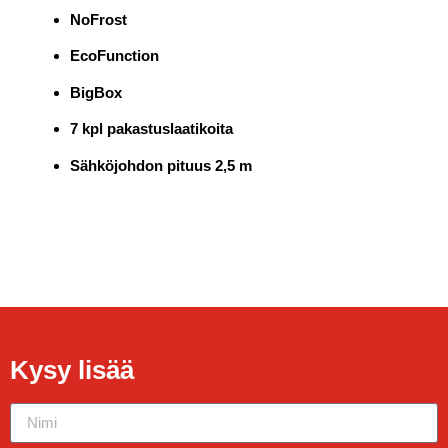
NoFrost
EcoFunction
BigBox
7 kpl pakastuslaatikoita
Sähköjohdon pituus 2,5 m
Kysy lisää