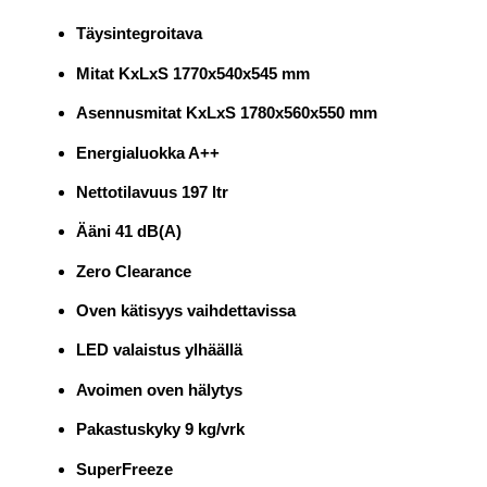
Täysintegroitava
Mitat KxLxS
1770x540x545 mm
Asennusmitat KxLxS
1780x560x550 mm
Energialuokka A++
Nettotilavuus 197 ltr
Ääni 41 dB(A)
Zero Clearance
Oven kätisyys vaihdettavissa
LED valaistus ylhäällä
Avoimen oven hälytys
Pakastuskyky 9 kg/vrk
SuperFreeze