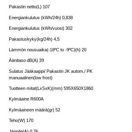
Pakastin netto(L) 107
Energiankulutus (kWh/24h) 0,838
Energiankulutus (kWh/vuosi) 302
Pakastuskyky(kg/24h) 4,5
Lämmön nousuaika(-18ºC to -9ºC)(h) 20
Äänitaso dB(A) 39
Sulatus Jääkaappi/ Pakastin JK autom./ PK
manuaalinen(low frost)
Tuotteen mitat(LxSxK)(mm) 595X650X1860
Kylmäaine R600A
Kylmäaineen määrä(gr) 52
Teho(W) 170
Jännite(A) 0,76