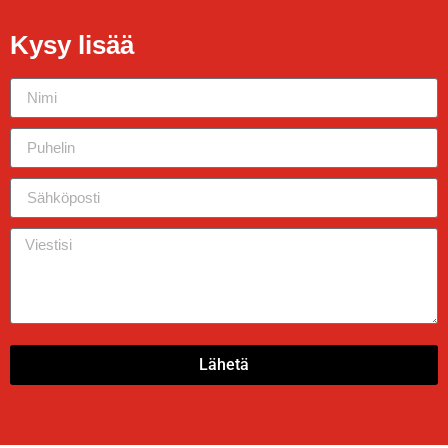
Kysy lisää
Lähetä