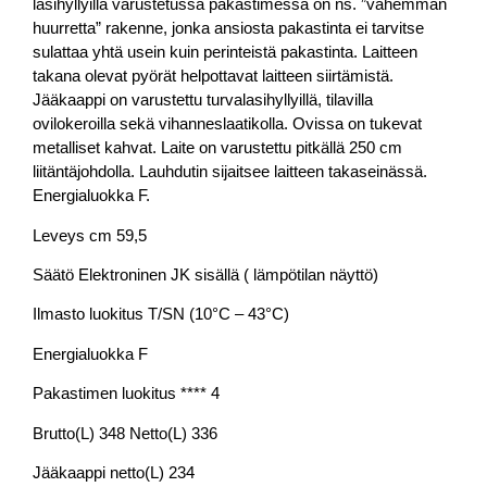
lasihyllyillä varustetussa pakastimessa on ns. ”vähemmän
huurretta” rakenne, jonka ansiosta pakastinta ei tarvitse
sulattaa yhtä usein kuin perinteistä pakastinta. Laitteen
takana olevat pyörät helpottavat laitteen siirtämistä.
Jääkaappi on varustettu turvalasihyllyillä, tilavilla
ovilokeroilla sekä vihanneslaatikolla. Ovissa on tukevat
metalliset kahvat. Laite on varustettu pitkällä 250 cm
liitäntäjohdolla. Lauhdutin sijaitsee laitteen takaseinässä.
Energialuokka F.
Leveys cm 59,5
Säätö Elektroninen JK sisällä ( lämpötilan näyttö)
Ilmasto luokitus T/SN (10°C – 43°C)
Energialuokka F
Pakastimen luokitus **** 4
Brutto(L) 348 Netto(L) 336
Jääkaappi netto(L) 234