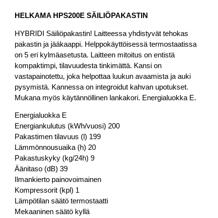
HELKAMA HPS200E SÄILIÖPAKASTIN
HYBRIDI Säiliöpakastin! Laitteessa yhdistyvät tehokas
pakastin ja jääkaappi. Helppokäyttöisessä termostaatissa
on 5 eri kylmäasetusta. Laitteen mitoitus on entistä
kompaktimpi, tilavuudesta tinkimättä. Kansi on
vastapainotettu, joka helpottaa luukun avaamista ja auki
pysymistä. Kannessa on integroidut kahvan upotukset.
Mukana myös käytännöllinen lankakori. Energialuokka E.
Energialuokka E
Energiankulutus (kWh/vuosi) 200
Pakastimen tilavuus (l) 199
Lämmönnousuaika (h) 20
Pakastuskyky (kg/24h) 9
Äänitaso (dB) 39
Ilmankierto painovoimainen
Kompressorit (kpl) 1
Lämpötilan säätö termostaatti
Mekaaninen säätö kyllä