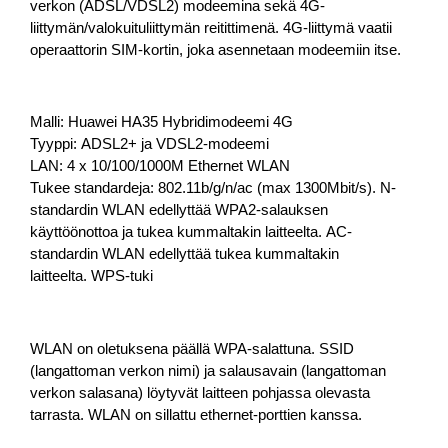
verkon (ADSL/VDSL2) modeemina sekä 4G-
liittymän/valokuituliittymän reitittimenä. 4G-liittymä vaatii
operaattorin SIM-kortin, joka asennetaan modeemiin itse.
Malli: Huawei HA35 Hybridimodeemi 4G
Tyyppi: ADSL2+ ja VDSL2-modeemi
LAN: 4 x 10/100/1000M Ethernet WLAN
Tukee standardeja: 802.11b/g/n/ac (max 1300Mbit/s). N-
standardin WLAN edellyttää WPA2-salauksen
käyttöönottoa ja tukea kummaltakin laitteelta. AC-
standardin WLAN edellyttää tukea kummaltakin
laitteelta. WPS-tuki
WLAN on oletuksena päällä WPA-salattuna. SSID
(langattoman verkon nimi) ja salausavain (langattoman
verkon salasana) löytyvät laitteen pohjassa olevasta
tarrasta. WLAN on sillattu ethernet-porttien kanssa.