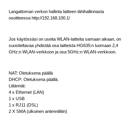
Langattoman verkon hallinta laitteen lähihallinnasta
osoitteessa http://192.168.100.1/
Jos käytössäsi on useita WLAN-laitteita samaan aikaan, on
suositeltavaa yhdistää osa laitteista HG635:n luomaan 2,4
GHz:n WLAN-verkkoon ja osa 5GHz:n WLAN-verkkoon.
NAT: Oletuksena päällä
DHCP: Oletuksena päällä.
Liitännät:
4 x Ethernet (LAN)
1 x USB
1 x RJ11 (DSL)
2 X SMA (ulkoinen antenniliitin)