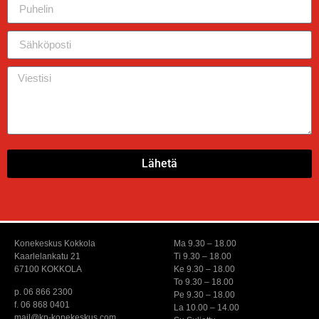
Lähetä
Konekeskus Kokkola
Ma 9.30 – 18.00
Kaarlelankatu 21
Ti 9.30 – 18.00
67100 KOKKOLA
Ke 9.30 – 18.00
To 9.30 – 18.00
p. 06 866 2300
Pe 9.30 – 18.00
f. 06 868 0401
La 10.00 – 14.00
mail@kp-konekeskus.com