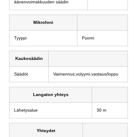
äänenvoimakkuuden säädin
Mikrofoni
Tyyppi
Puomi
Kaukosäädin
Säädöt
Vaimennus,volyymi,vastaus/loppu
Langaton yhteys
Lähetysalue
30 m
Yhteydet