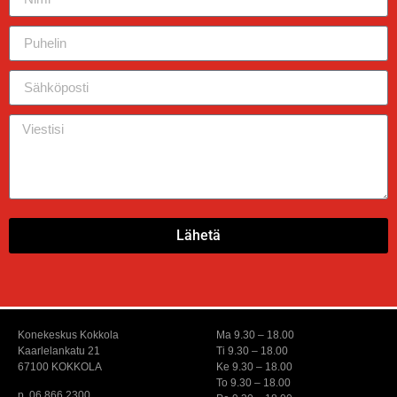
Lähetä
Konekeskus Kokkola
Ma 9.30 – 18.00
Kaarlelankatu 21
Ti 9.30 – 18.00
67100 KOKKOLA
Ke 9.30 – 18.00
To 9.30 – 18.00
p. 06 866 2300