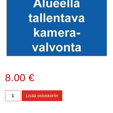
8.00
€
Lisää ostoskoriin