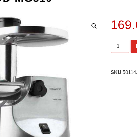
169
SKU
50114