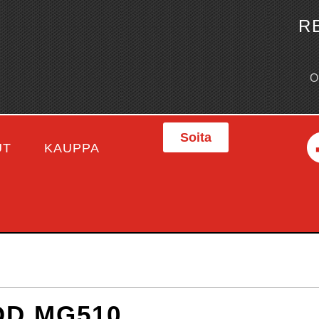
R
Soita
UT
KAUPPA
D MG510