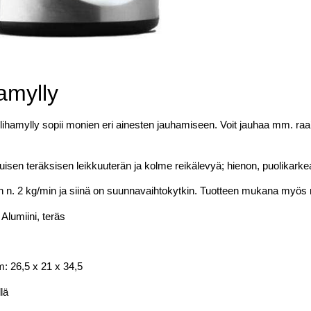
hamylly
ihamylly sopii monien eri ainesten jauhamiseen. Voit jauhaa mm. raa’
uisen teräksisen leikkuuterän ja kolme reikälevyä; hienon, puolikarke
on n. 2 kg/min ja siinä on suunnavaihtokytkin. Tuotteen mukana myös
Alumiini, teräs
m: 26,5 x 21 x 34,5
lä