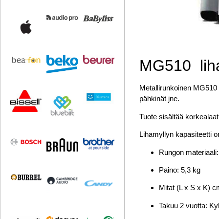
MG510
li
Metallirunkoinen MG510 l
pähkinät jne.
Tuote sisältää korkealaat
Lihamyllyn kapasiteetti 
Rungon materiaali: 
Paino: 5,3 kg
Mitat (L x S x K) c
Takuu 2 vuotta: Kyl