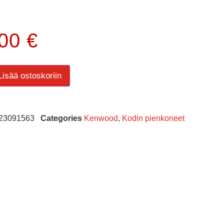
.00
€
Lisää ostoskoriin
23091563
Categories
Kenwood
,
Kodin pienkoneet