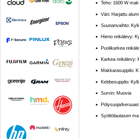
Teho: 1600 W mak
Väri: Harjattu alumi
Suunanvaihto: Kyll
Hieno reikälevy: Ky
Puolikarkea reikäle
Karkea reikälevy: 
Makkarasuppilo: K
Kebbesuppilo: Kyll
Survin: Muovia
Pölysuoja/keruuast
Syöttölautasen mate