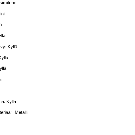
simiteho
ini
ä
llä
vy: Kyllä
Kyllä
yllä
ä
ia: Kyllä
riaali: Metalli