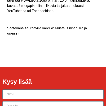
tallentaa HD-videota 1080 p:n tai 720 p:n tarkkuudella,
kuvata 5 megapikselin stillkuvia tai jakaa otoksesi
YouTubessa tai Facebookissa.
Saatavana seuraavilla väreillä: Musta, sininen, lila ja
oranssi.
Kysy lisää