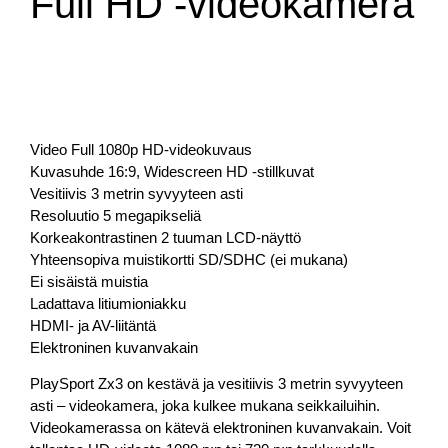
Full HD -videokamera
Video Full 1080p HD-videokuvaus
Kuvasuhde 16:9, Widescreen HD -stillkuvat
Vesitiivis 3 metrin syvyyteen asti
Resoluutio 5 megapikseliä
Korkeakontrastinen 2 tuuman LCD-näyttö
Yhteensopiva muistikortti SD/SDHC (ei mukana)
Ei sisäistä muistia
Ladattava litiumioniakku
HDMI- ja AV-liitäntä
Elektroninen kuvanvakain
PlaySport Zx3 on kestävä ja vesitiivis 3 metrin syvyyteen
asti – videokamera, joka kulkee mukana seikkailuihin.
Videokamerassa on kätevä elektroninen kuvanvakain. Voit