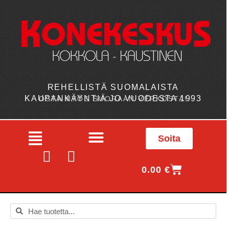
REHELLISTÄ SUOMALAISTA
KAUPANKÄYNTIÄ JO VUODESTA 1993
OSTA MYÖS SUORAAN VERKOSTA!
Soita
0.00
€