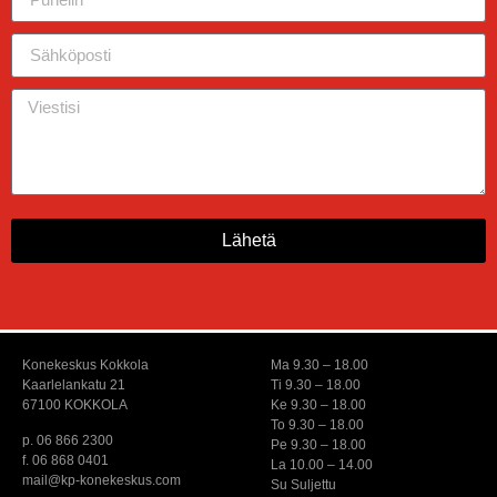
Lähetä
Konekeskus Kokkola
Ma 9.30 – 18.00
Kaarlelankatu 21
Ti 9.30 – 18.00
67100 KOKKOLA
Ke 9.30 – 18.00
To 9.30 – 18.00
p. 06 866 2300
Pe 9.30 – 18.00
f. 06 868 0401
La 10.00 – 14.00
mail@kp-konekeskus.com
Su Suljettu