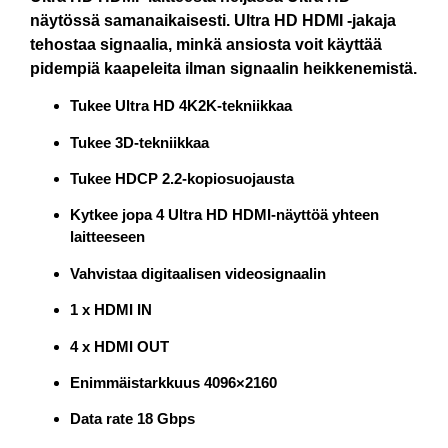
näytössä samanaikaisesti. Ultra HD HDMI -jakaja
tehostaa signaalia, minkä ansiosta voit käyttää
pidempiä kaapeleita ilman signaalin heikkenemistä.
Tukee Ultra HD 4K2K-tekniikkaa
Tukee 3D-tekniikkaa
Tukee HDCP 2.2-kopiosuojausta
Kytkee jopa 4 Ultra HD HDMI-näyttöä yhteen
laitteeseen
Vahvistaa digitaalisen videosignaalin
1 x HDMI IN
4 x HDMI OUT
Enimmäistarkkuus 4096×2160
Data rate 18 Gbps