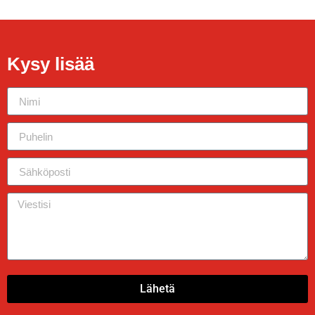
Kysy lisää
Lähetä