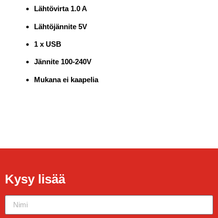
Lähtövirta 1.0 A
Lähtöjännite 5V
1 x USB
Jännite 100-240V
Mukana ei kaapelia
Kysy lisää