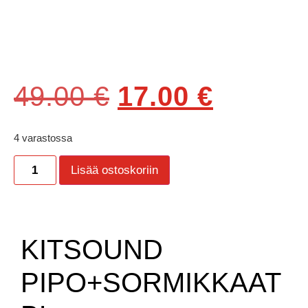
49.00
€
17.00
€
4 varastossa
Lisää ostoskoriin
KITSOUND
PIPO+SORMIKKAAT