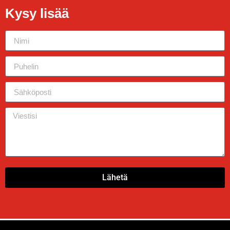
Kysy lisää
Lähetä