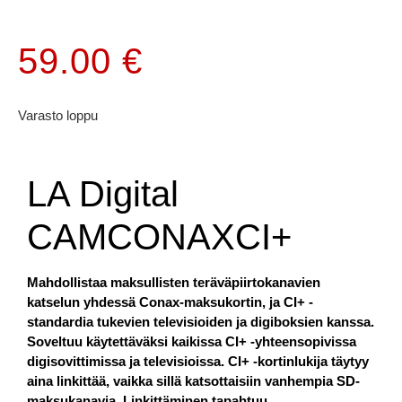
59.00
€
Varasto loppu
LA Digital
CAMCONAXCI+
Mahdollistaa maksullisten teräväpiirtokanavien
katselun yhdessä Conax-maksukortin, ja CI+ -
standardia tukevien televisioiden ja digiboksien kanssa.
Soveltuu käytettäväksi kaikissa CI+ -yhteensopivissa
digisovittimissa ja televisioissa. CI+ -kortinlukija täytyy
aina linkittää, vaikka sillä katsottaisiin vanhempia SD-
maksukanavia. Linkittäminen tapahtuu