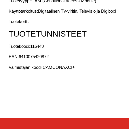
Tuotetyyppi:
CAM (Conditional Access Module)
Käyttötarkoitus:
Digitaalinen TV-viritin, Televisio ja Digiboxi
Tuotekortti:
TUOTETUNNISTEET
Tuotekoodi:
116449
EAN:
6410075420872
Valmistajan koodi:
CAMCONAXCI+