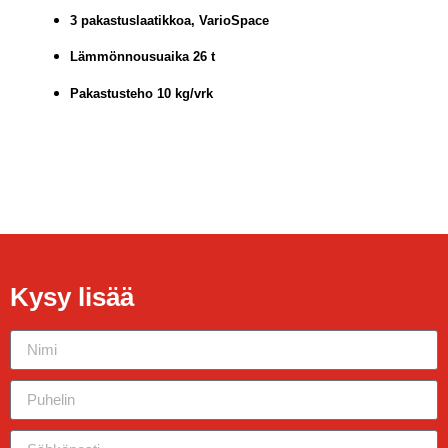
3 pakastuslaatikkoa, VarioSpace
Lämmönnousuaika 26 t
Pakastusteho 10 kg/vrk
Kysy lisää