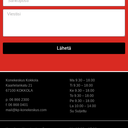
Lähetä
Konekeskus Kokkola
Ma 9.30 – 18.00
Kaarlelankatu 21
Ti 9.30 – 18.00
67100 KOKKOLA
Ke 9.30 – 18.00
To 9.30 – 18.00
p. 06 866 2300
Pe 9.30 – 18.00
f. 06 868 0401
La 10.00 – 14.00
mail@kp-konekeskus.com
Su Suljettu