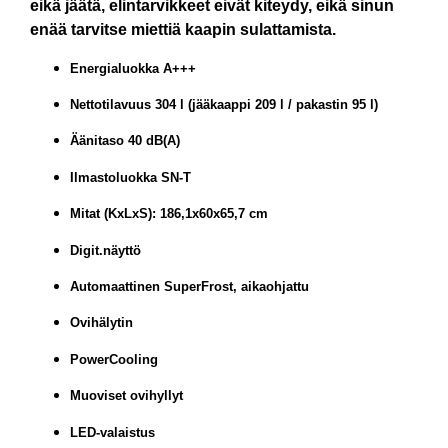
eikä jäätä, elintarvikkeet eivät kiteydy, eikä sinun
enää tarvitse miettiä kaapin sulattamista.
Energialuokka A+++
Nettotilavuus 304 l (jääkaappi 209 l / pakastin 95 l)
Äänitaso 40 dB(A)
Ilmastoluokka SN-T
Mitat (KxLxS): 186,1x60x65,7 cm
Digit.näyttö
Automaattinen SuperFrost, aikaohjattu
Ovihälytin
PowerCooling
Muoviset ovihyllyt
LED-valaistus