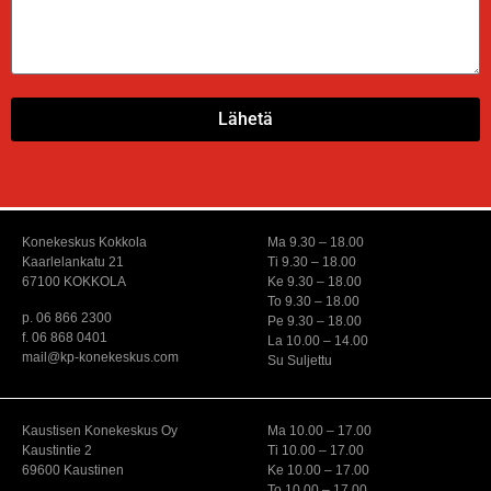
Lähetä
Konekeskus Kokkola
Ma 9.30 – 18.00
Kaarlelankatu 21
Ti 9.30 – 18.00
67100 KOKKOLA
Ke 9.30 – 18.00
To 9.30 – 18.00
p. 06 866 2300
Pe 9.30 – 18.00
f. 06 868 0401
La 10.00 – 14.00
mail@kp-konekeskus.com
Su Suljettu
Kaustisen Konekeskus Oy
Ma 10.00 – 17.00
Kaustintie 2
Ti 10.00 – 17.00
69600 Kaustinen
Ke 10.00 – 17.00
To 10.00 – 17.00