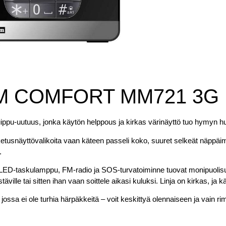
 COMFORT MM721 3G
pu-uutuus, jonka käytön helppous ja kirkas värinäyttö tuo hymyn huu
ketusnäyttövalikoita vaan käteen passeli koko, suuret selkeät näppäimet
.
ED-taskulamppu, FM-radio ja SOS-turvatoiminne tuovat monipuolisuut
stäville tai sitten ihan vaan soittele aikasi kuluksi. Linja on kirkas, 
ossa ei ole turhia härpäkkeitä – voit keskittyä olennaiseen ja vain rim