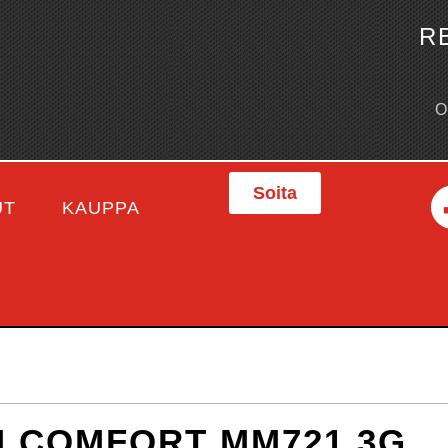
R
Soita
UT
KAUPPA
 COMFORT MM721 3G