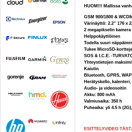
HUOM!!! Mallissa vanha
GSM 900/1800 & WCDM
Värinäyttö: 2.2” 176 x 2
2 megapikselin kamera
Helppokäyttöinen
Todella suuri näppäimi
Tukee MicroSD-kortteja
SOS & I.C.E. -TURVAT
Yhteystietojen maksim
Kaiutin
Bluetooth, GPRS, WAP
Herätyskello, kalenteri,
Audio- ja videosoitin
Akku: 800 mAh
Valmiusaika: 350 h
Puheaika: yli 4.5 h (2G)
ESITTELYVIDEO TÄST