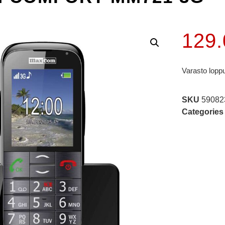
129
Varasto lopp
SKU
59082
Categories