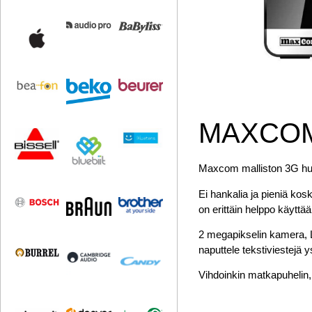
MAXCOM
Maxcom malliston 3G huip
Ei hankalia ja pieniä kos
on erittäin helppo käyttää
2 megapikselin kamera, L
naputtele tekstiviestejä y
Vihdoinkin matkapuhelin, j