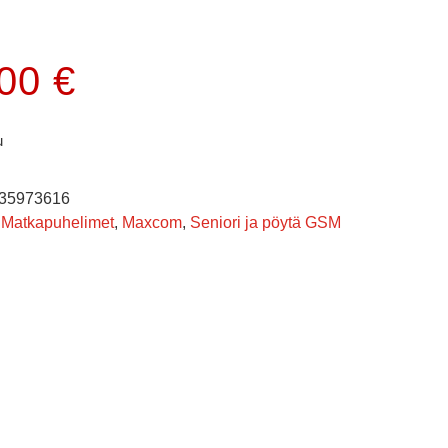
.00
€
u
35973616
Matkapuhelimet
,
Maxcom
,
Seniori ja pöytä GSM