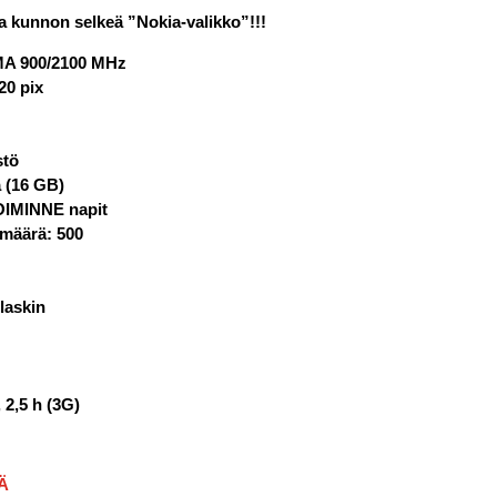
 kunnon selkeä ”Nokia-valikko”!!!
A 900/2100 MHz
20 pix
stö
 (16 GB)
OIMINNE napit
imäärä: 500
 laskin
, 2,5 h (3G)
Ä