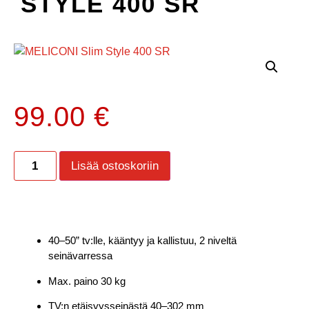
STYLE 400 SR
99.00
€
Lisää ostoskoriin
40–50” tv:lle, kääntyy ja kallistuu, 2 niveltä
seinävarressa
Max. paino 30 kg
TV:n etäisyysseinästä 40–302 mm