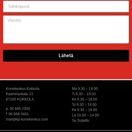
Lähetä
Konekeskus Kokkola
Ma 9.30 – 18.00
Kaarlelankatu 21
Ti 9.30 – 18.00
67100 KOKKOLA
Ke 9.30 – 18.00
To 9.30 – 18.00
p. 06 866 2300
Pe 9.30 – 18.00
f. 06 868 0401
La 10.00 – 14.00
mail@kp-konekeskus.com
Su Suljettu