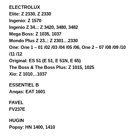
ELECTROLUX
Elite: Z 2330, Z 2330
Ingenio: Z 1570
Ingenio Z 34..: Z 3420, 3480, 3482
Mega Boss: Z 1035, 1037
Mondo Plus Z 23..: Z 2301…2330
One: One 1 – 01 /02 /03 /04 /05 /06, One 2 – 07 /08 /09 /10
/11 /12
Original: ES 51 (E 51, E 51N, E 65)
The Boss & The Boss Plus: Z 1015, 1025
Xio: Z 1010…1037
ESSENTIEL B
Anqas: EAT 1601
FAVEL
FV237E
HUGIN
Popsy: HN 1400, 1410