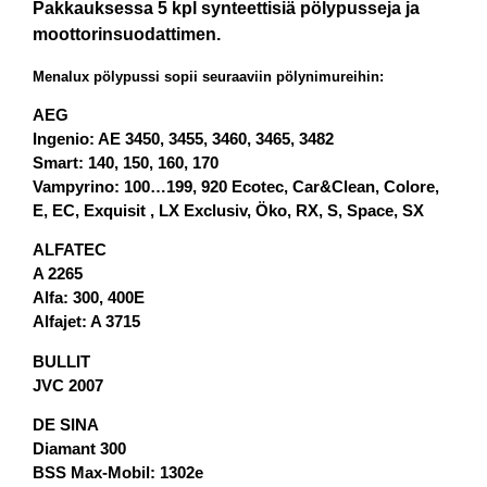
Pakkauksessa 5 kpl synteettisiä pölypusseja ja
moottorinsuodattimen.
Menalux pölypussi sopii seuraaviin pölynimureihin:
AEG
Ingenio: AE 3450, 3455, 3460, 3465, 3482
Smart: 140, 150, 160, 170
Vampyrino: 100…199, 920 Ecotec, Car&Clean, Colore,
E, EC, Exquisit , LX Exclusiv, Öko, RX, S, Space, SX
ALFATEC
A 2265
Alfa: 300, 400E
Alfajet: A 3715
BULLIT
JVC 2007
DE SINA
Diamant 300
BSS Max-Mobil: 1302e