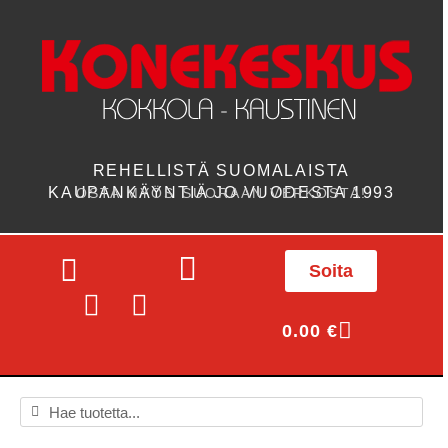
REHELLISTÄ SUOMALAISTA
KAUPANKÄYNTIÄ JO VUODESTA 1993
OSTA MYÖS SUORAAN VERKOSTA!
Soita
0.00
€