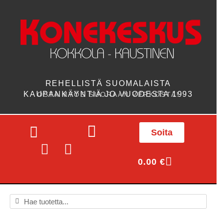
REHELLISTÄ SUOMALAISTA
KAUPANKÄYNTIÄ JO VUODESTA 1993
OSTA MYÖS SUORAAN VERKOSTA!
Soita
0.00
€