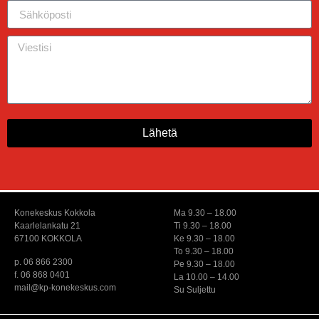
Lähetä
Konekeskus Kokkola
Ma 9.30 – 18.00
Kaarlelankatu 21
Ti 9.30 – 18.00
67100 KOKKOLA
Ke 9.30 – 18.00
To 9.30 – 18.00
p. 06 866 2300
Pe 9.30 – 18.00
f. 06 868 0401
La 10.00 – 14.00
mail@kp-konekeskus.com
Su Suljettu