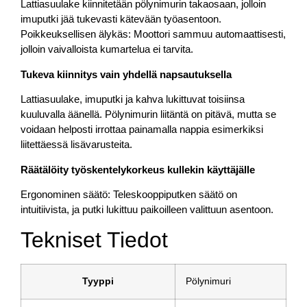
Lattiasuulake kiinnitetään pölynimurin takaosaan, jolloin
imuputki jää tukevasti kätevään työasentoon.
Poikkeuksellisen älykäs: Moottori sammuu automaattisesti,
jolloin vaivalloista kumartelua ei tarvita.
Tukeva kiinnitys vain yhdellä napsautuksella
Lattiasuulake, imuputki ja kahva lukittuvat toisiinsa
kuuluvalla äänellä. Pölynimurin liitäntä on pitävä, mutta se
voidaan helposti irrottaa painamalla nappia esimerkiksi
liitettäessä lisävarusteita.
Räätälöity työskentelykorkeus kullekin käyttäjälle
Ergonominen säätö: Teleskooppiputken säätö on
intuitiivista, ja putki lukittuu paikoilleen valittuun asentoon.
Tekniset Tiedot
Tyyppi
Pölynimuri