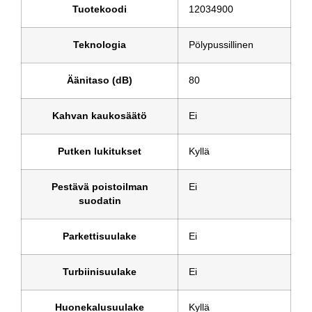
Tuotekoodi
12034900
Teknologia
Pölypussillinen
Äänitaso (dB)
80
Kahvan kaukosäätö
Ei
Putken lukitukset
Kyllä
Pestävä poistoilman
Ei
suodatin
Parkettisuulake
Ei
Turbiinisuulake
Ei
Huonekalusuulake
Kyllä