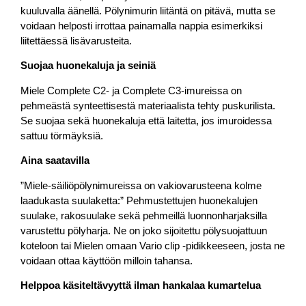
kuuluvalla äänellä. Pölynimurin liitäntä on pitävä, mutta se
voidaan helposti irrottaa painamalla nappia esimerkiksi
liitettäessä lisävarusteita.
Suojaa huonekaluja ja seiniä
Miele Complete C2- ja Complete C3-imureissa on
pehmeästä synteettisestä materiaalista tehty puskurilista.
Se suojaa sekä huonekaluja että laitetta, jos imuroidessa
sattuu törmäyksiä.
Aina saatavilla
”Miele-säiliöpölynimureissa on vakiovarusteena kolme
laadukasta suulaketta:” Pehmustettujen huonekalujen
suulake, rakosuulake sekä pehmeillä luonnonharjaksilla
varustettu pölyharja. Ne on joko sijoitettu pölysuojattuun
koteloon tai Mielen omaan Vario clip -pidikkeeseen, josta ne
voidaan ottaa käyttöön milloin tahansa.
Helppoa käsiteltävyyttä ilman hankalaa kumartelua