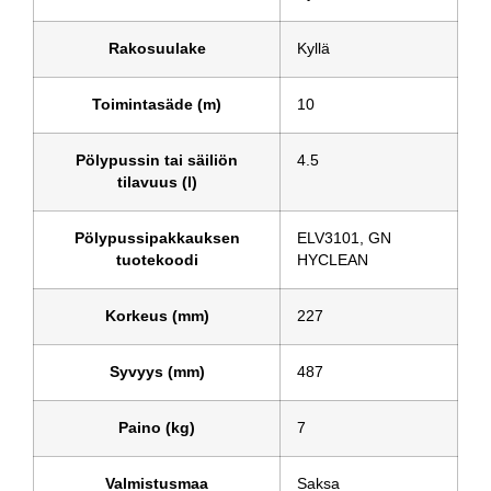
Rakosuulake
Kyllä
Toimintasäde (m)
10
Pölypussin tai säiliön
4.5
tilavuus (l)
Pölypussipakkauksen
ELV3101, GN
tuotekoodi
HYCLEAN
Korkeus (mm)
227
Syvyys (mm)
487
Paino (kg)
7
Valmistusmaa
Saksa