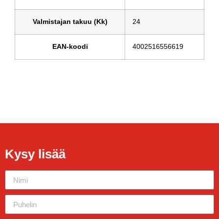
Valmistajan takuu (Kk)
24
EAN-koodi
4002516556619
Kysy lisää