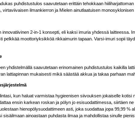
adukas puhdistustulos saavutetaan erittäin tehokkaan hiiliharjattoman 
 virtaviivaisen ilmankierron ja Mielen ainutlaatuisen monosyklonisen
 innovatiivinen 2-in-1 konsepti, eli kaksi imuria yhdessä laitteessa. I
sti pelkkää moottoriyksikköä rikkaimurin tapaan. Varsi-imuri sopii tä
e
en yhdistelmällä saavutetaan erinomainen puhdistustulos kaikilla lattia
van lattiapinnan mukaisesti mikä säästää akkua ja takaa parhaan mah
sjärjestelmä
ntasi, kun haluat varmistaa hygieenisen siivouksen jokaiselle kotisi
ttaa ensin karkean roskan ja pölyn jo esisuodattimessa, siirtäen ne p
uolestaan hienopölysuodattimeen asti, joka suodattaa jopa 99,99 % all
isi sisäilmaan ainoastaan puhdasta ilmaa ja mahdollistaa sinulle pienis