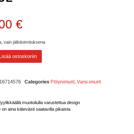
.00
€
, vain jälkitoimituksena
Lisää ostoskoriin
16714576
Categories
Pölynimurit
,
Varsi-imurit
ylikkäällä muotoilulla varustettua design
se on aina kätevästi saatavilla pikaista