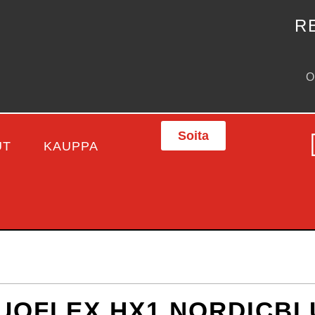
R
Soita
UT
KAUPPA
DUOFLEX HX1 NORDICBL