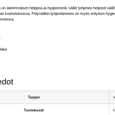
 on äärimmäisen helppoa ja hygieenistä: säiliö tyhjenee helposti säili
kaan kosketuksissa. Pölysäiliön tyhjentäminen on myös erityisen hygieen
imeensa.
i
lake
edot
Tyyppi
V
Tuotekoodi