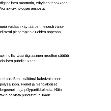
digitaalisen moottorin, erityisen tehokkaan
 Vortex-teknologian ansiosta.
muria voidaan käyttää perinteisesti varsi-
ydellisesti pienempien alueiden nopeaan
pinnoilla. Uusi digitaalinen moottori säätää
dollisen puhdistuksen.
 nurkalle. Sen sisältämä kaksivaiheinen
ölysäiliöön. Pienet ja hienojakoiset
ergeeneista ja pölypartikkeleista. Näin
täkin pölyistä puhdistetun ilman