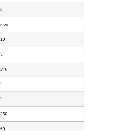
25
i-ion
210
55
yllä
i
i
1250
260