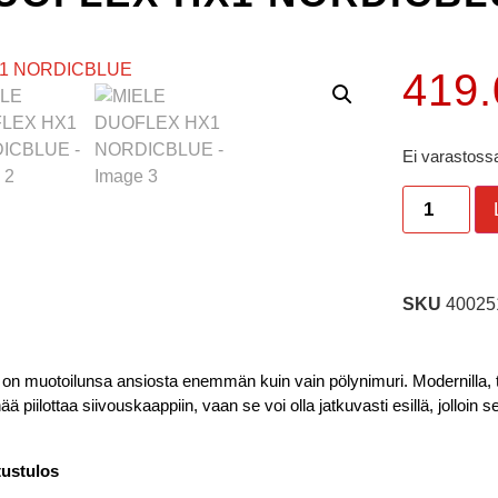
419
Ei varastossa
SKU
40025
on muotoilunsa ansiosta enemmän kuin vain pölynimuri. Modernilla, ty
ää piilottaa siivouskaappiin, vaan se voi olla jatkuvasti esillä, jolloin 
tustulos