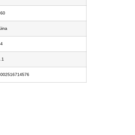
260
iina
24
3.1
4002516714576