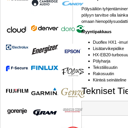
Pölysäiliön tyhjentäminen
pölyyn tarvitse olla lain
omaan hienopölysuodatt
Myyntipakkaus
Duoflex HX1 -imur
Lisätarvikepidike
HX-EB20-turbosuu
Pölyharja
Tekstiilisuutin
Rakosuutin
Kiinteä seinäteline
Tekniset Ti