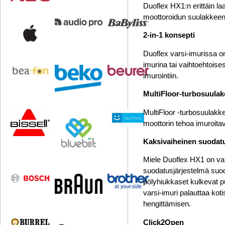
Duoflex HX1:n erittäin la
moottoroidun suulakkeen,
2-in-1 konsepti
Duoflex varsi-imurissa on
imurina tai vaihtoehtoise
imurointiin.
MultiFloor-turbosuulak
MultiFloor -turbosuulakke
moottorin tehoa imuroita
Kaksivaiheinen suodatu
Miele Duoflex HX1 on vali
suodatusjärjestelmä suoda
pölyhiukkaset kulkevat p
varsi-imuri palauttaa kot
hengittämisen.
Click2Open