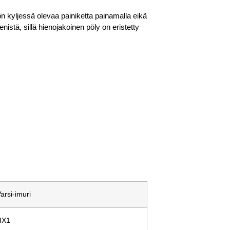
ön kyljessä olevaa painiketta painamalla eikä
istä, sillä hienojakoinen pöly on eristetty
arsi-imuri
HX1