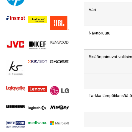
Väri
Näyttöruutu
Sisäänpainuvat valitsi
Tarkka lämpötilansäät