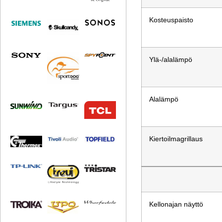
Kosteuspaisto
Ylä-/alalämpö
Alalämpö
Kiertoilmagrillaus
Kellonajan näyttö