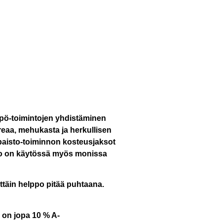
ämpö-toimintojen yhdistäminen
reaa, mehukasta ja herkullisen
spaisto-toiminnon kosteusjaksot
to on käytössä myös monissa
ittäin helppo pitää puhtaana.
 on jopa 10 % A-