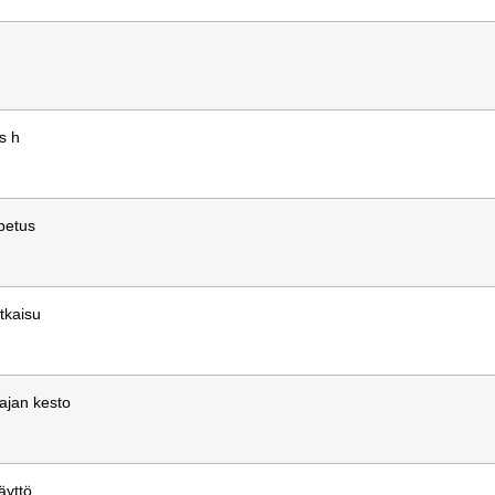
s h
opetus
tkaisu
ajan kesto
äyttö