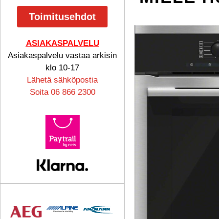
Toimitusehdot
ASIAKASPALVELU
Asiakaspalvelu vastaa arkisin
klo 10-17
Lähetä sähköpostia
Soita 06 866 2300