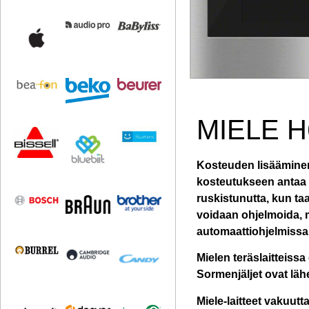
MIELE H
Kosteuden lisääminen 
kosteutukseen antaa t
ruskistunutta, kun t
voidaan ohjelmoida, 
automaattiohjelmissa
Mielen teräslaitteissa
Sormenjäljet ovat lä
Miele-laitteet vakuut