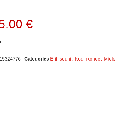
95.00
€
u
15324776
Categories
Erillisuunit
,
Kodinkoneet
,
Miele