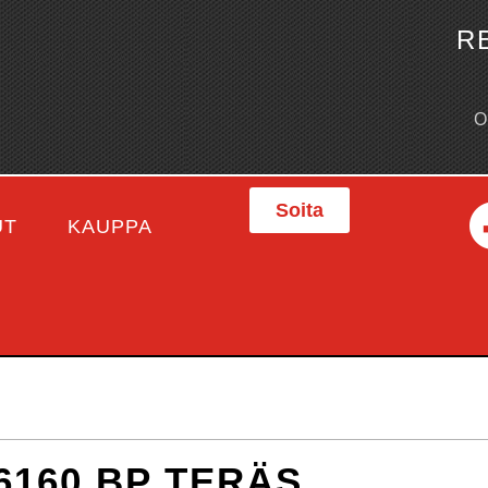
R
Soita
UT
KAUPPA
6160 BP TERÄS