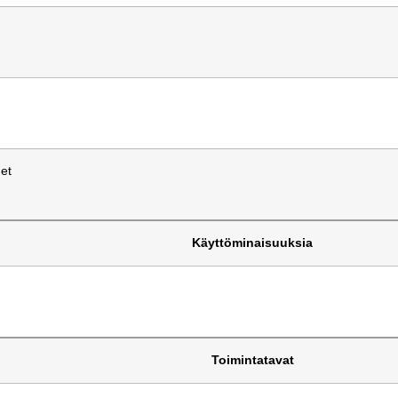
met
Käyttöminaisuuksia
ö
Toimintatavat