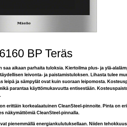
6160 BP Teräs
saa aikaan parhaita tuloksia. Kiertoilma plus- ja ylä-alal
äydellisen leivonta- ja paistamistuloksen. Lihasta tulee mu
aas leipä ja sämpylät ovat kuin suoraan leipomosta. Kosteu
mikä parantaa käyttömukavuutta entisestään. Kosteuspais
.
 on erittäin korkealaatuinen CleanSteel-pinnoite. Pinta on er
hes näkymättömiä CleanSteel-pinnalla.
tavat pienemmällä energiankulutuksellaan. Niiden tehokkuus