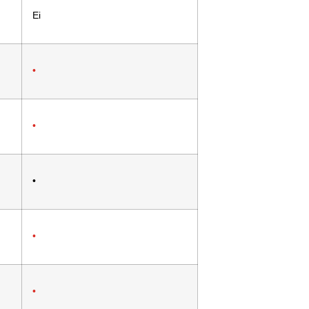
Ei
•
•
•
•
•