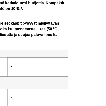
 kotitaloutesi budjettia. Kompaktit
stö on 10 % A-
ereiset kaapit pysyvät miellyttävän
uolta kuumenemasta liikaa (50 °C
lisuutta ja suojaa palovammoilta.
•
•