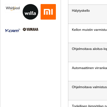
Hälytyskello
Kellon muistin varmistu
Ohjelmoitava aloitus-l
Automaattinen virranka
Ohjelmoitava valmistus
Todellisen lämpötilan n