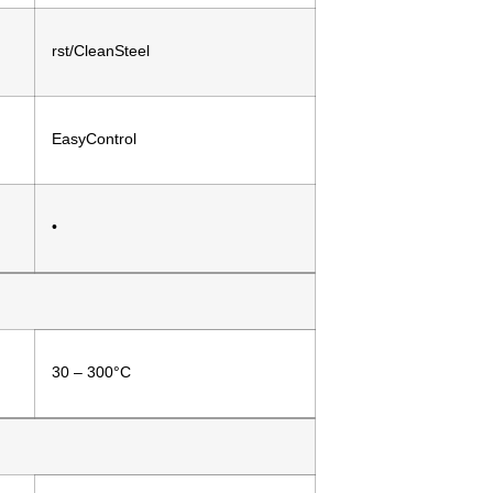
rst/CleanSteel
EasyControl
•
30 – 300°C