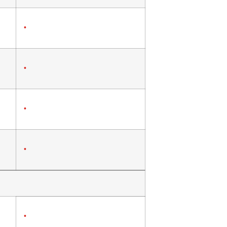
•
•
•
•
•