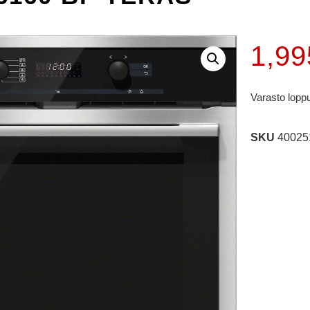
1,9
Varasto lopp
SKU
40025