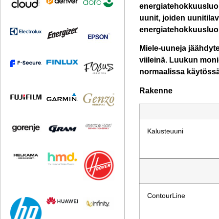
energiatehokkuusluok
uunit, joiden uunitil
energiatehokkuusluo
Miele-uuneja jäähdytet
viileinä. Luukun mon
normaalissa käytössä 
Rakenne
Kalusteuuni
ContourLine