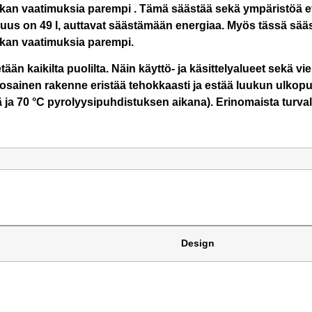
an vaatimuksia parempi . Tämä säästää sekä ympäristöä että
avuus on 49 l, auttavat säästämään energiaa. Myös tässä sää
kan vaatimuksia parempi.
ään kaikilta puolilta. Näin käyttö- ja käsittelyalueet sekä vi
iosainen rakenne eristää tehokkaasti ja estää luukun ulkop
ja 70 °C pyrolyysipuhdistuksen aikana). Erinomaista turval
Design