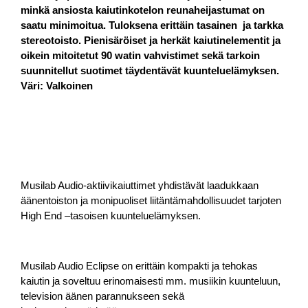
minkä ansiosta kaiutinkotelon reunaheijastumat on
saatu minimoitua. Tuloksena erittäin tasainen ja tarkka
stereotoisto. Pienisäröiset ja herkät kaiutinelementit ja
oikein mitoitetut 90 watin vahvistimet sekä tarkoin
suunnitellut suotimet täydentävät kuunteluelämyksen.
Väri: Valkoinen
Musilab Audio-aktiivikaiuttimet yhdistävät laadukkaan
äänentoiston ja monipuoliset liitäntämahdollisuudet tarjoten
High End –tasoisen kuunteluelämyksen.
Musilab Audio Eclipse on erittäin kompakti ja tehokas
kaiutin ja soveltuu erinomaisesti mm. musiikin kuunteluun,
television äänen parannukseen sekä