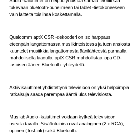
Audio -kaiuttimet on helppo yhdistää samaa tekniikkaa
tukevaan bluetooth-puhelimeen tai tablet -tietokoneeseen
vain laitteita toisiinsa koskettamalla.
Qualcomm aptX CSR -dekooderi on iso harppa­us
eteenpäin langattomassa musiikintoistossa ja tuen ansiosta
kuuntelet musiikkia langat­tomasta äänilähteestä parhaalla
mahdollisella laadulla. aptX CSR mahdollistaa jopa CD-
tasoi­sen äänen Bluetooth -yhteydellä.
Aktiivikaiuttimet yhdistettynä televisioon on yksi helpoimpia
ratkaisuja saada parempaa ääntä ulos televisiosta.
Musilab Audio -kaiuttimet voidaan kytkeä televisioon
usealla tavalla. Sisääntuloina ovat analoginen (2 x RCA),
optinen (TosLink) sekä Bluetooth.