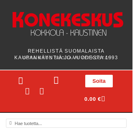
REHELLISTÄ SUOMALAISTA
KAUPANKÄYNTIÄ JO VUODESTA 1993
OSTA MYÖS SUORAAN VERKOSTA!
Soita
0.00
€