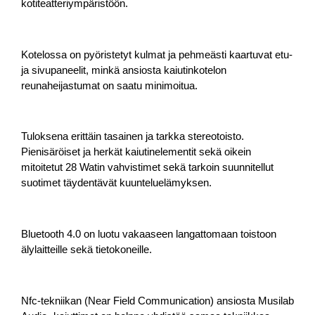
kotiteatteriympäristöön.
Kotelossa on pyöristetyt kulmat ja pehmeästi kaartuvat etu-
ja sivupaneelit, minkä ansiosta kaiutinkotelon
reunaheijastumat on saatu minimoitua.
Tuloksena erittäin tasainen ja tarkka stereotoisto.
Pienisäröiset ja herkät kaiutinelementit sekä oikein
mitoitetut 28 Watin vahvistimet sekä tarkoin suunnitellut
suotimet täydentävät kuunteluelämyksen.
Bluetooth 4.0 on luotu vakaaseen langattomaan toistoon
älylaitteille sekä tietokoneille.
Nfc-tekniikan (Near Field Communication) ansiosta Musilab