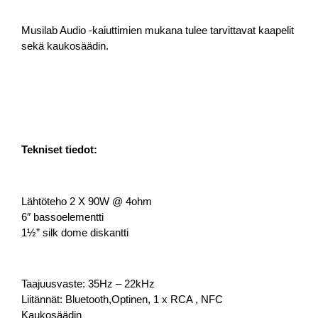
Musilab Audio -kaiuttimien mukana tulee tarvittavat kaapelit
sekä kaukosäädin.
Tekniset tiedot:
Lähtöteho 2 X 90W @ 4ohm
6″ bassoelementti
1½” silk dome diskantti
Taajuusvaste: 35Hz – 22kHz
Liitännät: Bluetooth,Optinen, 1 x RCA , NFC
Kaukosäädin