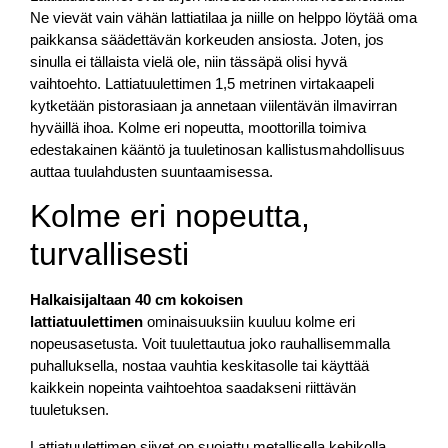
Ne vievät vain vähän lattiatilaa ja niille on helppo löytää oma
paikkansa säädettävän korkeuden ansiosta. Joten, jos
sinulla ei tällaista vielä ole, niin tässäpä olisi hyvä
vaihtoehto. Lattiatuulettimen 1,5 metrinen virtakaapeli
kytketään pistorasiaan ja annetaan viilentävän ilmavirran
hyväillä ihoa. Kolme eri nopeutta, moottorilla toimiva
edestakainen kääntö ja tuuletinosan kallistusmahdollisuus
auttaa tuulahdusten suuntaamisessa.
Kolme eri nopeutta,
turvallisesti
Halkaisijaltaan 40 cm kokoisen
lattiatuulettimen
ominaisuuksiin kuuluu kolme eri
nopeusasetusta. Voit tuulettautua joko rauhallisemmalla
puhalluksella, nostaa vauhtia keskitasolle tai käyttää
kaikkein nopeinta vaihtoehtoa saadakseni riittävän
tuuletuksen.
Lattiatuulettimen siivet on suojattu metallisella kehikolla,