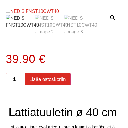
39.90
€
Lisää ostoskoriin
Lattiatuuletin ø 40 cm
Lattiatuulettimet ovat arjen luksusta kuumilla kesähelteillä.