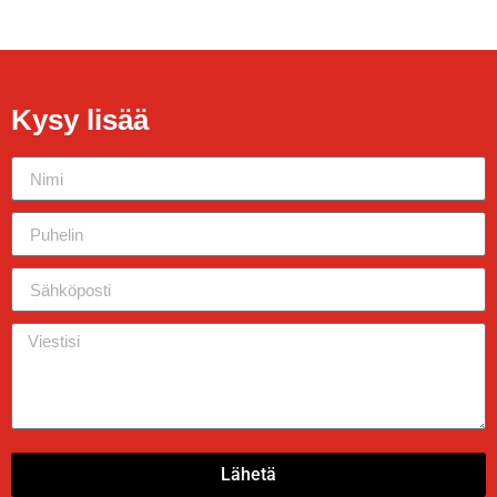
Kysy lisää
Lähetä