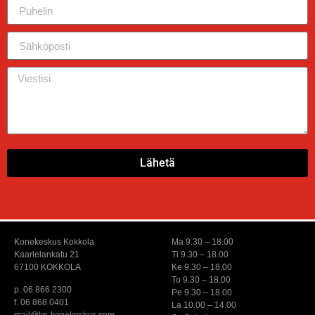
Lähetä
Konekeskus Kokkola
Ma 9.30 – 18.00
Kaarlelankatu 21
Ti 9.30 – 18.00
67100 KOKKOLA
Ke 9.30 – 18.00
To 9.30 – 18.00
p. 06 866 2300
Pe 9.30 – 18.00
f. 06 868 0401
La 10.00 – 14.00