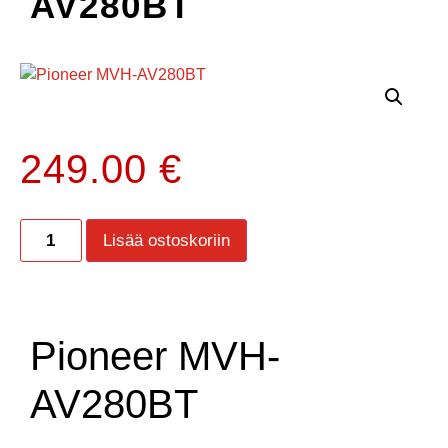
AV280BT
249.00
€
Lisää ostoskoriin
Pioneer MVH-
AV280BT