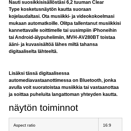
Nauti suosikkisisällöstäsi 6,2 tuuman Clear
Type kosketusnäytön kautta suoraan
kojelaudaltasi. Ota musiikki- ja videokokoelmasi
mukaan automatkoille. Olitpa tallentanut musiikkisi
kannettavalle soittimelle tai uusimpiin iPhoneihin
tai Android-älypuhelimiin, MVH-AV280BT toistaa
ääni- ja kuvasisältöä lähes miltä tahansa
digitaaliselta lähteeltä.
Lisäksi tässä digitaalisessa
automediavastaanottimessa on Bluetooth, jonka
avulla voit suoratoistaa musiikkia tai vastaanottaa
ja soittaa puheluita langattoman yhteyden kautta.
näytön toiminnot
Aspect ratio
16:9