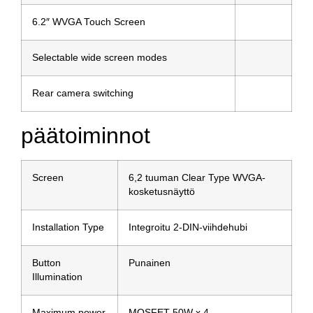
6.2″ WVGA Touch Screen
Selectable wide screen modes
Rear camera switching
päätoiminnot
Screen
6,2 tuuman Clear Type WVGA-
kosketusnäyttö
Installation Type
Integroitu 2-DIN-viihdehubi
Button
Punainen
Illumination
Maximum power
MOSFET 50W x 4