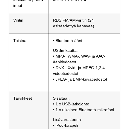
input
Viritin
RDS FM/AM-viritin (24
esisäädettyä kanavaa)
Toistaa
• Bluetooth-ääni
USBin kautta:
• MP3-, WMA-, WAV- ja AAC-
äänitiedostot
• DivX-, Xvid- ja MPEG-1,2,4 -
videotiedostot
• JPEG- ja BMP-kuvatiedostot
Tarvikkeet
Sisältää :
• 1 x USB-jatkojohto
• 1 x ulkoinen Bluetooth-mikrofoni
Lisävarusteena:
• iPod-kaapeli