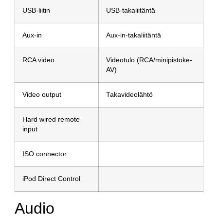
USB-liitin
USB-takaliitäntä
Aux-in
Aux-in-takaliitäntä
RCA video
Videotulo (RCA/minipistoke-
AV)
Video output
Takavideolähtö
Hard wired remote
input
ISO connector
iPod Direct Control
Audio