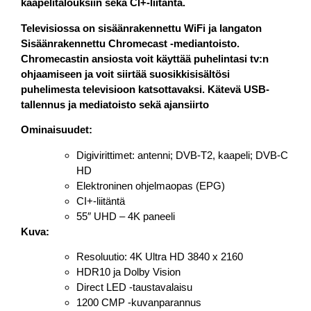
kaapelitalouksiin sekä CI+-liitäntä.
Televisiossa on sisäänrakennettu WiFi ja langaton
Sisäänrakennettu Chromecast -mediantoisto.
Chromecastin ansiosta voit käyttää puhelintasi tv:n
ohjaamiseen ja voit siirtää suosikkisisältösi
puhelimesta televisioon katsottavaksi. Kätevä USB-
tallennus ja mediatoisto sekä ajansiirto
Ominaisuudet:
Digivirittimet: antenni; DVB-T2, kaapeli; DVB-C
HD
Elektroninen ohjelmaopas (EPG)
CI+-liitäntä
55″ UHD – 4K paneeli
Kuva:
Resoluutio: 4K Ultra HD 3840 x 2160
HDR10 ja Dolby Vision
Direct LED -taustavalaisu
1200 CMP -kuvanparannus