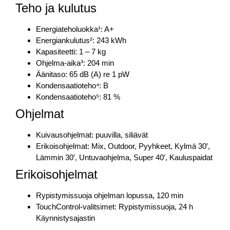
Teho ja kulutus
Energiateholuokka¹: A+
Energiankulutus²: 243 kWh
Kapasiteetti: 1 – 7 kg
Ohjelma-aika³: 204 min
Äänitaso: 65 dB (A) re 1 pW
Kondensaatioteho⁴: B
Kondensaatioteho⁵: 81 %
Ohjelmat
Kuivausohjelmat: puuvilla, siliävät
Erikoisohjelmat: Mix, Outdoor, Pyyhkeet, Kylmä 30′,
Lämmin 30′, Untuvaohjelma, Super 40′, Kauluspaidat
Erikoisohjelmat
Rypistymissuoja ohjelman lopussa, 120 min
TouchControl-valitsimet: Rypistymissuoja, 24 h
Käynnistysajastin