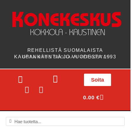
REHELLISTÄ SUOMALAISTA
KAUPANKÄYNTIÄ JO VUODESTA 1993
OSTA MYÖS SUORAAN VERKOSTA!
Soita
0.00
€