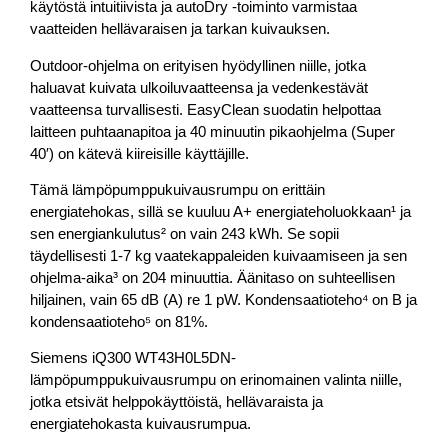
käytöstä intuitiivista ja autoDry -toiminto varmistaa
vaatteiden hellävaraisen ja tarkan kuivauksen.
Outdoor-ohjelma on erityisen hyödyllinen niille, jotka
haluavat kuivata ulkoiluvaatteensa ja vedenkestävät
vaatteensa turvallisesti. EasyClean suodatin helpottaa
laitteen puhtaanapitoa ja 40 minuutin pikaohjelma (Super
40′) on kätevä kiireisille käyttäjille.
Tämä lämpöpumppukuivausrumpu on erittäin
energiatehokas, sillä se kuuluu A+ energiateholuokkaan¹ ja
sen energiankulutus² on vain 243 kWh. Se sopii
täydellisesti 1-7 kg vaatekappaleiden kuivaamiseen ja sen
ohjelma-aika³ on 204 minuuttia. Äänitaso on suhteellisen
hiljainen, vain 65 dB (A) re 1 pW. Kondensaatioteho⁴ on B ja
kondensaatioteho⁵ on 81%.
Siemens iQ300 WT43H0L5DN-
lämpöpumppukuivausrumpu on erinomainen valinta niille,
jotka etsivät helppokäyttöistä, hellävaraista ja
energiatehokasta kuivausrumpua.