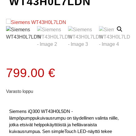
WT43H0L7LDN
799.00
€
Varasto loppu
Siemens iQ300 WT43H0L5DN -
lämpöpumppukuivausrumpu on täydellinen valinta niille,
jotka etsivät helppokäyttöistä ja hellävaraista
kuivausrumpua. Sen simpleTouch LED-näyttö tekee