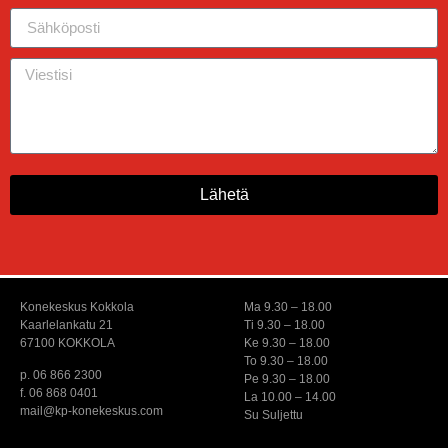
Lähetä
Konekeskus Kokkola
Ma 9.30 – 18.00
Kaarlelankatu 21
Ti 9.30 – 18.00
67100 KOKKOLA
Ke 9.30 – 18.00
To 9.30 – 18.00
p. 06 866 2300
Pe 9.30 – 18.00
f. 06 868 0401
La 10.00 – 14.00
mail@kp-konekeskus.com
Su Suljettu