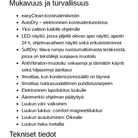
Mukavuus ja turvallisuus
easyClean-kosteudentiivistin
AutoDry – elektroninen kosteudentunnistus
Yksi valitsin kaikille ohjelmille
LED-näyttö, jossa jäljellä olevan ajan näyttö, ajastin
24 h, ohjelmavaiheen näyttö sekä erikoistoiminnot
SoftDry: tilava rumpu ruostumattomasta teräksestä,
jossa on tekstiilejä suojaava muotoilu
AntiVibration-muotoilu: vakaampi ja tärinätön käynti
sekä hiljaisempi äänitaso
Ilmoittaa, kun kondenssivesisäiliö on täynnä
Ilmoittaa nukkasuodattimen puhdistustarpeen
Elektroninen lapsilukitus luukulle
Äänimerkki ohjelman päätyttyä
Luukun väri: valkoinen
Luukun lukitus: comfort-magneettilukitus
Luukun avautuminen: Oikealle
Luukun haka metallia
Tekniset tiedot