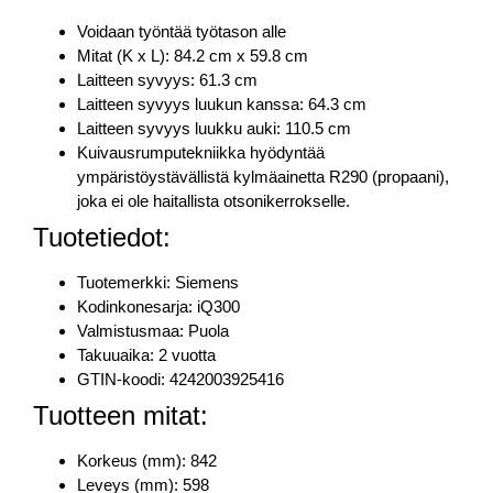
Voidaan työntää työtason alle
Mitat (K x L): 84.2 cm x 59.8 cm
Laitteen syvyys: 61.3 cm
Laitteen syvyys luukun kanssa: 64.3 cm
Laitteen syvyys luukku auki: 110.5 cm
Kuivausrumputekniikka hyödyntää
ympäristöystävällistä kylmäainetta R290 (propaani),
joka ei ole haitallista otsonikerrokselle.
Tuotetiedot:
Tuotemerkki: Siemens
Kodinkonesarja: iQ300
Valmistusmaa: Puola
Takuuaika: 2 vuotta
GTIN-koodi: 4242003925416
Tuotteen mitat:
Korkeus (mm): 842
Leveys (mm): 598