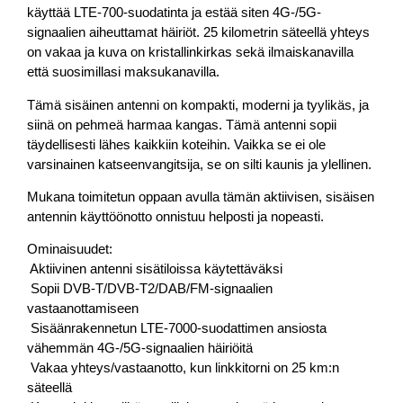
käyttää LTE-700-suodatinta ja estää siten 4G-/5G-
signaalien aiheuttamat häiriöt. 25 kilometrin säteellä yhteys
on vakaa ja kuva on kristallinkirkas sekä ilmaiskanavilla
että suosimillasi maksukanavilla.
Tämä sisäinen antenni on kompakti, moderni ja tyylikäs, ja
siinä on pehmeä harmaa kangas. Tämä antenni sopii
täydellisesti lähes kaikkiin koteihin. Vaikka se ei ole
varsinainen katseenvangitsija, se on silti kaunis ja ylellinen.
Mukana toimitetun oppaan avulla tämän aktiivisen, sisäisen
antennin käyttöönotto onnistuu helposti ja nopeasti.
Ominaisuudet:
 Aktiivinen antenni sisätiloissa käytettäväksi
 Sopii DVB-T/DVB-T2/DAB/FM-signaalien
vastaanottamiseen
 Sisäänrakennetun LTE-7000-suodattimen ansiosta
vähemmän 4G-/5G-signaalien häiriöitä
 Vakaa yhteys/vastaanotto, kun linkkitorni on 25 km:n
säteellä