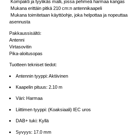
 Kompakti ja tyylikäs malli, jossa pehmeä harmaa kangas
 Mukana erittäin pitkä 210 cm:n antennikaapeli
 Mukana toimitetaan käyttöohje, joka helpottaa ja nopeuttaa
asennusta
Pakkaussisältö:
Antenni
Virtasovitin
Pika-aloitusopas
Tuotteen tekniset tiedot:
Antennin tyyppi: Aktiivinen
Kaapelin pituus: 2.10 m
Väri: Harmaa
Liittimen tyyppi: (Koaksiaali) IEC uros
DAB+ tuki: Kyllä
Syvyys: 17.0 mm