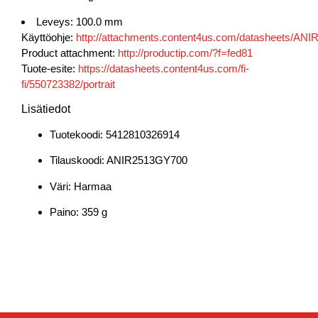
Leveys: 100.0 mm
Käyttöohje:
http://attachments.content4us.com/datasheet
Product attachment:
http://productip.com/?f=fed81
Tuote-esite:
https://datasheets.content4us.com/fi-
fi/550723382/portrait
Lisätiedot
Tuotekoodi:
5412810326914
Tilauskoodi: ANIR2513GY700
Väri: Harmaa
Paino: 359 g