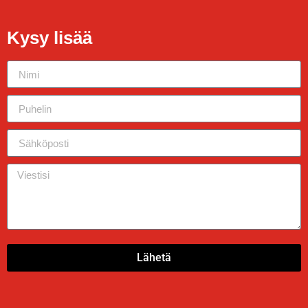
Kysy lisää
Lähetä