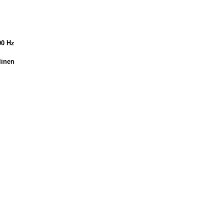
00 Hz
linen