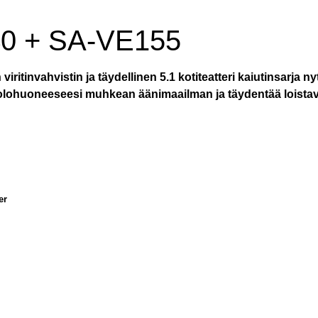
0 + SA-VE155
viritinvahvistin ja täydellinen 5.1 kotiteatteri kaiutinsarja n
 olohuoneeseesi muhkean äänimaailman ja täydentää loista
er