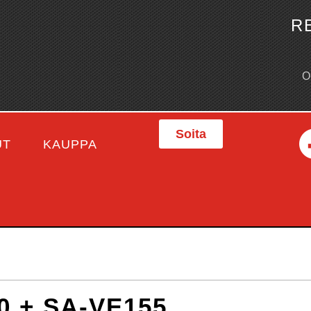
R
Soita
UT
KAUPPA
0 + SA-VE155