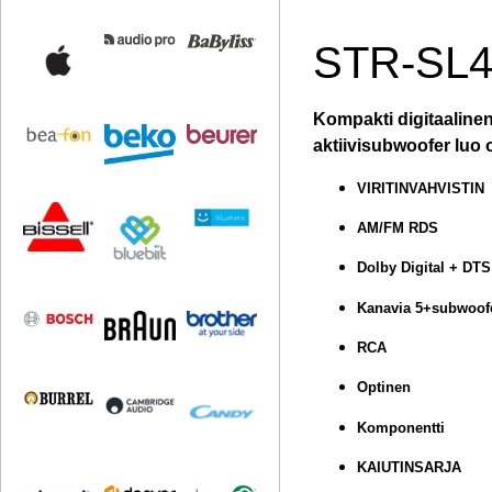
STR-SL4
Kompakti digitaalinen 
aktiivisubwoofer luo
VIRITINVAHVISTIN
AM/FM RDS
Dolby Digital + DTS
Kanavia 5+subwoof
RCA
Optinen
Komponentti
KAIUTINSARJA