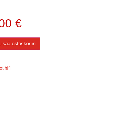
.00
€
Lisää ostoskoriin
tihifi