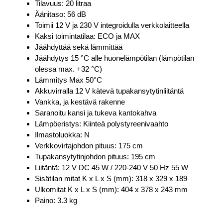
Tilavuus: 20 litraa
Äänitaso: 56 dB
Toimii 12 V ja 230 V integroidulla verkkolaitteella
Kaksi toimintatilaa: ECO ja MAX
Jäähdyttää sekä lämmittää
Jäähdytys 15 °C alle huonelämpötilan (lämpötilan
olessa max. +32 °C)
Lämmitys Max 50°C
Akkuvirralla 12 V kätevä tupakansytytinliitäntä
Vankka, ja kestävä rakenne
Saranoitu kansi ja tukeva kantokahva
Lämpöeristys: Kiinteä polystyreenivaahto
Ilmastoluokka: N
Verkkovirtajohdon pituus: 175 cm
Tupakansytytinjohdon pituus: 195 cm
Liitäntä: 12 V DC 45 W / 220-240 V 50 Hz 55 W
Sisätilan mitat K x L x S (mm): 318 x 329 x 189
Ulkomitat K x L x S (mm): 404 x 378 x 243 mm
Paino: 3.3 kg