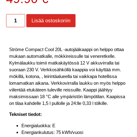
Lisää ostoskoriin
Ströme Compact Cool 20L -autojääkaappi on helppo ottaa
mukaan automatkalle, mökkireissulle tai veneretkelle.
Kylmälaukku toimii matkakäytössä 12 V akkuvirralla tai
suoraan 230 V. Verkkosähköllä kaappia voi käyttää mm.
mökillä, kotona, , leirintäalueella tai vaikkapa hotellissa
lomamatkan aikana. Verkkovirralla laukku on myös helppo
viilentää etukäteen tuleville reissuille. Kaappi jäähtyy
maksimissaan 18 °C alle ympäristön lämpötilan. Kaapissa
on tilaa kahdelle 1,5 l pullolle ja 24:lle 0,33 l tölkille.
Tekniset tiedot:
Energialuokka: E
Energiankulutus: 75 kWh/vuosi